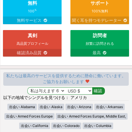
無料
サポート
%
100
100%無料
無料サービス
聞く耳を持つモデレーター
真剣
訪問者
高品質プロフィール
頻繁に訪問される
確認済み品質
最高
私たちは最高のサービスを提供するために懸命に働いています。
ご協力をお願いします
以下の地域でシングルを見つける： アメリカ
出会い Alabama
出会い Alaska
出会い Arizona
出会い Arkansas
出会い Armed Forces Europe
出会い Armed Forces Europe, Middle East,
出会い California
出会い Colorado
出会い Columbia