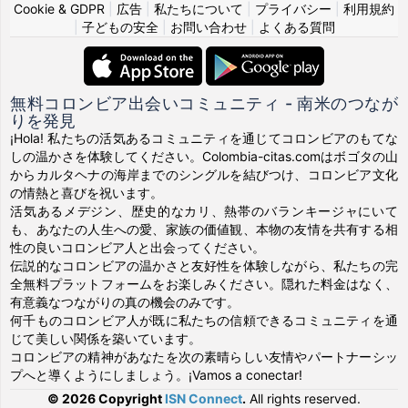
Cookie & GDPR
|
広告
|
私たちについて
|
プライバシー
|
利用規約
|
子どもの安全
|
お問い合わせ
|
よくある質問
無料コロンビア出会いコミュニティ - 南米のつなが
りを発見
¡Hola! 私たちの活気あるコミュニティを通じてコロンビアのもてな
しの温かさを体験してください。Colombia-citas.comはボゴタの山
からカルタヘナの海岸までのシングルを結びつけ、コロンビア文化
の情熱と喜びを祝います。
活気あるメデジン、歴史的なカリ、熱帯のバランキージャにいて
も、あなたの人生への愛、家族の価値観、本物の友情を共有する相
性の良いコロンビア人と出会ってください。
伝説的なコロンビアの温かさと友好性を体験しながら、私たちの完
全無料プラットフォームをお楽しみください。隠れた料金はなく、
有意義なつながりの真の機会のみです。
何千ものコロンビア人が既に私たちの信頼できるコミュニティを通
じて美しい関係を築いています。
コロンビアの精神があなたを次の素晴らしい友情やパートナーシッ
プへと導くようにしましょう。¡Vamos a conectar!
© 2026 Copyright
ISN Connect
.
All rights reserved.