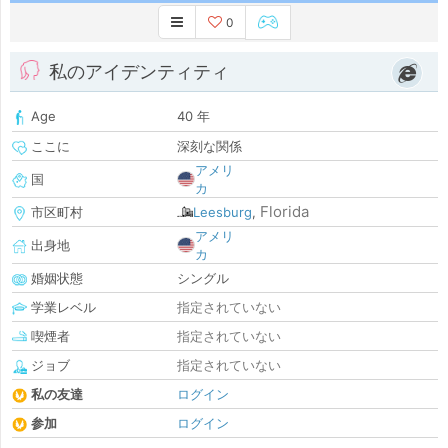
0
私のアイデンティティ
Age
40 年
ここに
深刻な関係
アメリ
国
カ
Florida
市区町村
Leesburg
,
アメリ
出身地
カ
婚姻状態
シングル
学業レベル
指定されていない
喫煙者
指定されていない
ジョブ
指定されていない
私の友達
ログイン
参加
ログイン