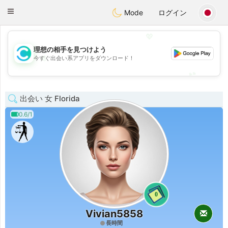
olombia
Citas
Toggle
Mode
ログイン
navigation
💖
理想の相手を見つけよう
💖
今すぐ出会い系アプリをダウンロード！
💕
💕
出会い 女 Florida
0.6/1
0
Vivian5858
長時間