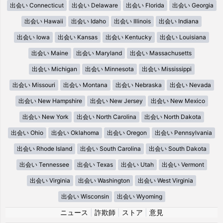
出会い Connecticut
出会い Delaware
出会い Florida
出会い Georgia
出会い Hawaii
出会い Idaho
出会い Illinois
出会い Indiana
出会い Iowa
出会い Kansas
出会い Kentucky
出会い Louisiana
出会い Maine
出会い Maryland
出会い Massachusetts
出会い Michigan
出会い Minnesota
出会い Mississippi
出会い Missouri
出会い Montana
出会い Nebraska
出会い Nevada
出会い New Hampshire
出会い New Jersey
出会い New Mexico
出会い New York
出会い North Carolina
出会い North Dakota
出会い Ohio
出会い Oklahoma
出会い Oregon
出会い Pennsylvania
出会い Rhode Island
出会い South Carolina
出会い South Dakota
出会い Tennessee
出会い Texas
出会い Utah
出会い Vermont
出会い Virginia
出会い Washington
出会い West Virginia
出会い Wisconsin
出会い Wyoming
ニュース
|
詐欺師
|
ストア
|
意見