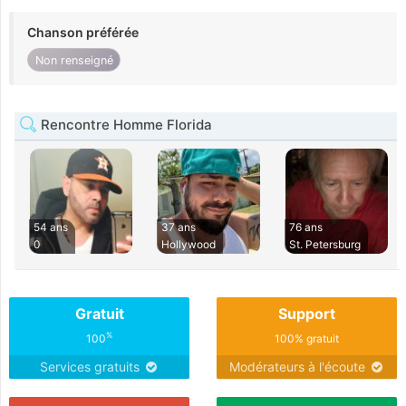
Chanson préférée
Non renseigné
Rencontre Homme Florida
54 ans
37 ans
76 ans
0
Hollywood
St. Petersburg
Gratuit
Support
%
100
100% gratuit
Services gratuits
Modérateurs à l'écoute