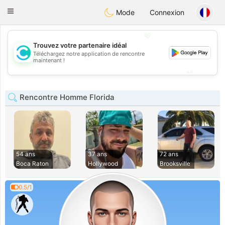
olombia
Citas
Toggle
Mode
Connexion
navigation
💖
Trouvez votre partenaire idéal
💖
Téléchargez notre application de rencontre
maintenant !
💕
💕
Rencontre Homme Florida
54 ans
37 ans
72 ans
Boca Raton
Hollywood
Brooksville
0.5/1