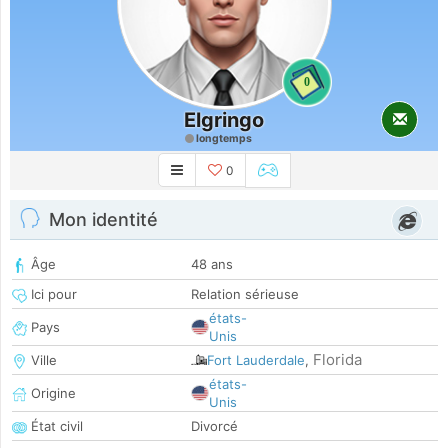
0
Elgringo
longtemps
0
Mon identité
Âge
48 ans
Ici pour
Relation sérieuse
états-
Pays
Unis
Florida
Ville
Fort Lauderdale
,
états-
Origine
Unis
État civil
Divorcé