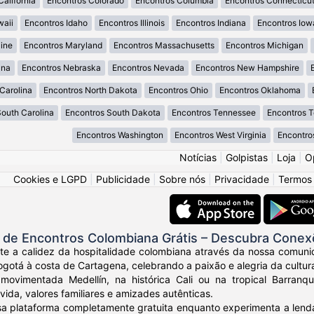
California
Encontros Colorado
Encontros Columbia
Encontros Connecticu
waii
Encontros Idaho
Encontros Illinois
Encontros Indiana
Encontros Iow
ine
Encontros Maryland
Encontros Massachusetts
Encontros Michigan
ana
Encontros Nebraska
Encontros Nevada
Encontros New Hampshire
Carolina
Encontros North Dakota
Encontros Ohio
Encontros Oklahoma
South Carolina
Encontros South Dakota
Encontros Tennessee
Encontros 
Encontros Washington
Encontros West Virginia
Encontro
Notícias
|
Golpistas
|
Loja
|
O
Cookies e LGPD
|
Publicidade
|
Sobre nós
|
Privacidade
|
Termos
de Encontros Colombiana Grátis – Descubra Conex
nte a calidez da hospitalidade colombiana através da nossa comuni
otá à costa de Cartagena, celebrando a paixão e alegria da cultur
movimentada Medellín, na histórica Cali ou na tropical Barranq
vida, valores familiares e amizades autênticas.
sa plataforma completamente gratuita enquanto experimenta a lendá