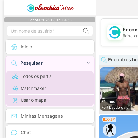
olombia
Citas
Bogota 2026-08-09 04:56
Encont
Baixe a
Início
Encontros ho
Pesquisar
Todos os perfis
Matchmaker
Usar o mapa
31 anos
Fort Lauderdale
Minhas Mensagens
0.5/1
Chat