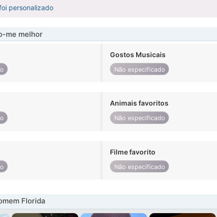
foi personalizado
-me melhor
Gostos Musicais
do
Não especificado
Animais favoritos
do
Não especificado
Filme favorito
do
Não especificado
omem Florida