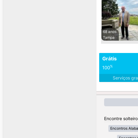
68 anos
Tampa
Grátis
%
100
Serviços gra
Encontre solteir
Encontros Alab