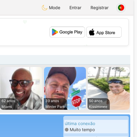
Mode
Entrar
Registrar
💖
💕
62 anos
39 anos
50 anos
Miami
Winter Park
Kissimmee
última conexão
Muito tempo