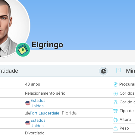
Elgringo
0
ntidade
Minh
48 anos
Procura
Relacionamento sério
Cor dos
Estados
Cor do 
Unidos
Tipo de
Florida
Fort Lauderdale
,
Altura
Estados
Unidos
Peso
Divorciado