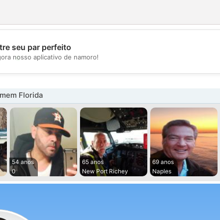
re seu par perfeito
💖
gora nosso aplicativo de namoro!
💕
mem Florida
54 anos
65 anos
69 anos
0
New Port Richey
Naples