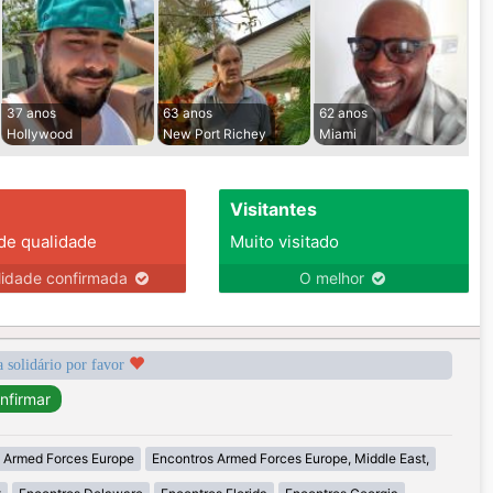
37 anos
63 anos
62 anos
Hollywood
New Port Richey
Miami
Visitantes
 de qualidade
Muito visitado
lidade confirmada
O melhor
a solidário por favor
 Armed Forces Europe
Encontros Armed Forces Europe, Middle East,