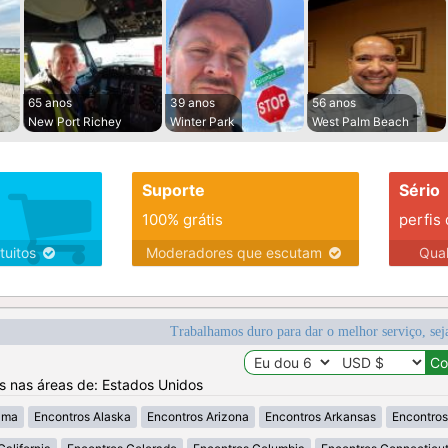
65 anos
39 anos
56 anos
New Port Richey
Winter Park
West Palm Beach
Suporte
Sério
100% grátis
perfis
tuitos
Moderadores que escutam
Qua
Trabalhamos duro para dar o melhor serviço, sej
os nas áreas de: Estados Unidos
ama
Encontros Alaska
Encontros Arizona
Encontros Arkansas
Encontros