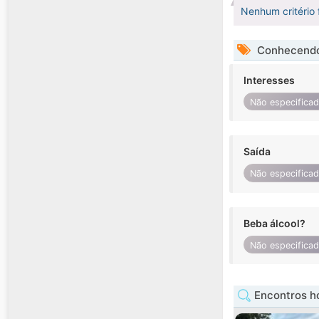
Nenhum critério 
Conhecendo
Interesses
Não especifica
Saída
Não especifica
Beba álcool?
Não especifica
Encontros h