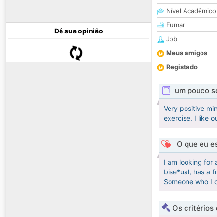
Nível Acadêmico
Fumar
Dê sua opinião
Job
Meus amigos
Registado
um pouco s
Very positive mi
exercise. I like 
O que eu es
I am looking for 
bise*ual, has a 
Someone who I ca
Os critérios