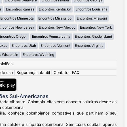
t
Encontros Delaware
Encontros Florida
Encontros Georgia
a
Encontros Kansas
Encontros Kentucky
Encontros Louisiana
Encontros Minnesota
Encontros Mississippi
Encontros Missouri
Encontros New Jersey
Encontros New Mexico
Encontros New York
Encontros Oregon
Encontros Pennsylvania
Encontros Rhode Island
Texas
Encontros Utah
Encontros Vermont
Encontros Virginia
s Wisconsin
Encontros Wyoming
piniões
 de uso
|
Segurança infantil
|
Contato
|
FAQ
ões Sul-Americanas
dade vibrante. Colombia-citas.com conecta solteiros desde as
a colombiana.
uilla, conheça colombianos compatíveis que partilham o seu
ria calidez e simpatia colombiana. Sem taxas ocultas, apenas