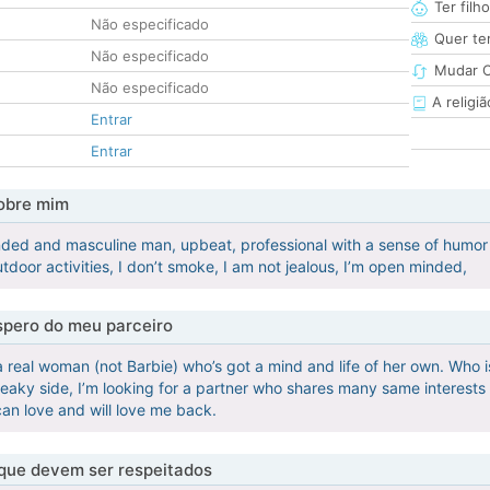
Ter filh
Não especificado
Quer ter
Não especificado
Mudar C
Não especificado
A religiã
Entrar
Entrar
obre mim
nded and masculine man, upbeat, professional with a sense of humor w
outdoor activities, I don’t smoke, I am not jealous, I’m open minded,
pero do meu parceiro
a real woman (not Barbie) who’s got a mind and life of her own. Who i
freaky side, I’m looking for a partner who shares many same interes
n love and will love me back.
 que devem ser respeitados