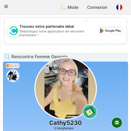
olombia
Citas
Toggle
Mode
Connexion
navigation
💖
Trouvez votre partenaire idéal
Téléchargez notre application de rencontre
💖
maintenant !
💕
💕
Rencontre Femme Georgia
0.4/1
1
Cathy5230
longtemps