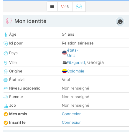
6
Mon identité
Âge
54 ans
Ici pour
Relation sérieuse
états-
Pays
Unis
Georgia
Ville
Fitzgerald
,
Origine
Colombie
État civil
Veuf
Niveau academic
Non renseigné
Fumeur
Non renseigné
Job
Non renseigné
Mes amis
Connexion
Inscrit le
Connexion