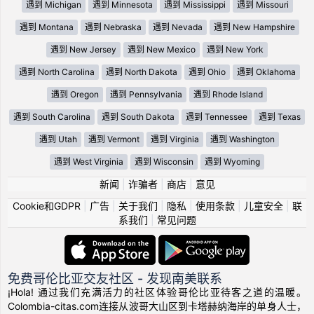
遇到 Michigan
遇到 Minnesota
遇到 Mississippi
遇到 Missouri
遇到 Montana
遇到 Nebraska
遇到 Nevada
遇到 New Hampshire
遇到 New Jersey
遇到 New Mexico
遇到 New York
遇到 North Carolina
遇到 North Dakota
遇到 Ohio
遇到 Oklahoma
遇到 Oregon
遇到 Pennsylvania
遇到 Rhode Island
遇到 South Carolina
遇到 South Dakota
遇到 Tennessee
遇到 Texas
遇到 Utah
遇到 Vermont
遇到 Virginia
遇到 Washington
遇到 West Virginia
遇到 Wisconsin
遇到 Wyoming
新闻
|
诈骗者
|
商店
|
意见
Cookie和GDPR
|
广告
|
关于我们
|
隐私
|
使用条款
|
儿童安全
|
联
系我们
|
常见问题
免费哥伦比亚交友社区 - 发现南美联系
¡Hola! 通过我们充满活力的社区体验哥伦比亚待客之道的温暖。
Colombia-citas.com连接从波哥大山区到卡塔赫纳海岸的单身人士，