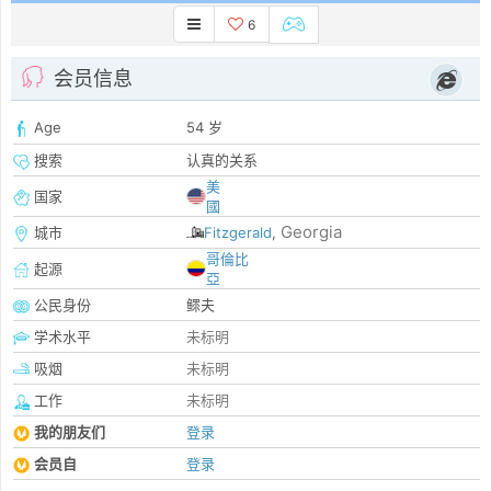
6
会员信息
Age
54 岁
搜索
认真的关系
美
国家
國
Georgia
城市
Fitzgerald
,
哥倫比
起源
亞
公民身份
鳏夫
学术水平
未标明
吸烟
未标明
工作
未标明
我的朋友们
登录
会员自
登录