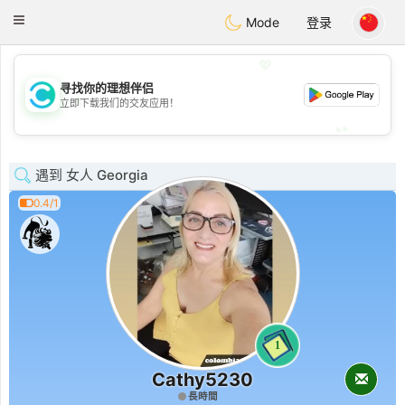
olombia
Citas
Toggle
Mode
登录
navigation
💖
寻找你的理想伴侣
💖
立即下载我们的交友应用！
💕
💕
遇到 女人 Georgia
0.4/1
1
Cathy5230
長時間