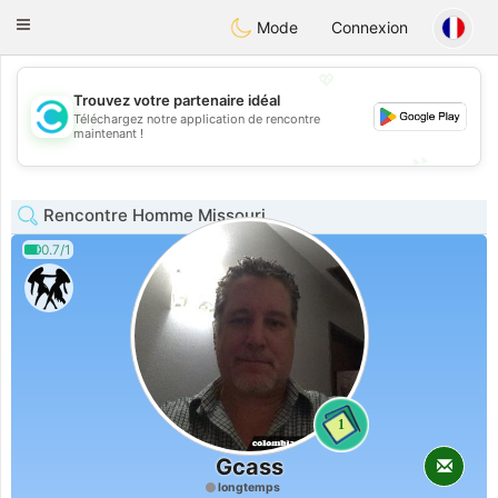
olombia
Citas
Toggle
Mode
Connexion
navigation
💖
Trouvez votre partenaire idéal
Téléchargez notre application de rencontre
💖
maintenant !
💕
💕
Rencontre Homme Missouri
0.7/1
1
Gcass
longtemps