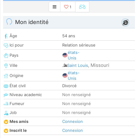
1
Mon identité
Âge
54 ans
Ici pour
Relation sérieuse
états-
Pays
Unis
Missouri
Ville
Saint Louis
,
états-
Origine
Unis
État civil
Divorcé
Niveau academic
Non renseigné
Fumeur
Non renseigné
Job
Non renseigné
Mes amis
Connexion
Inscrit le
Connexion