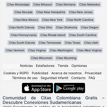
Citas Mississippi
Citas Missouri
Citas Montana
Citas Nebraska
Citas Nevada
Citas New Hampshire
Citas New Jersey
Citas New Mexico
Citas New York
Citas North Carolina
Citas North Dakota
Citas Ohio
Citas Oklahoma
Citas Oregon
Citas Pennsylvania
Citas Rhode Island
Citas South Carolina
Citas South Dakota
Citas Tennessee
Citas Texas
Citas Utah
Citas Vermont
Citas Virginia
Citas Washington
Citas West Virginia
Citas Wisconsin
Citas Wyoming
Noticias
|
Estafadores
|
Tienda
|
Opiniones
Cookies y RGPD
|
Publicidad
|
Acerca de nosotros
|
Privacidad
|
Términos de uso
|
Seguridad infantil
|
Contacto
|
FAQ
Comunidad de Citas Colombiana Gratis –
Descubre Conexiones Sudamericanas
¡Hola! Experimenta la calidez de la hospitalidad colombiana a