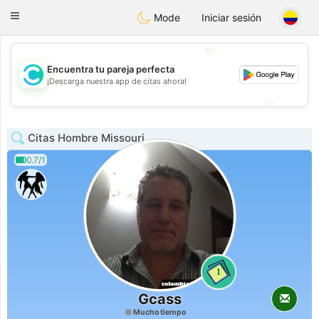
olombia
Citas
Toggle
Mode
Iniciar sesión
navigation
💖
Encuentra tu pareja perfecta
💖
¡Descarga nuestra app de citas ahora!
💕
💕
Citas Hombre Missouri
0.7/1
1
Gcass
Mucho tiempo