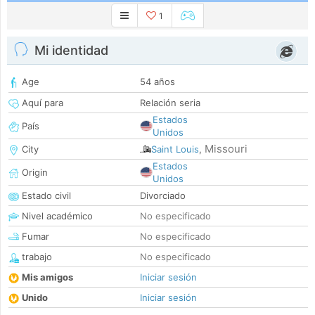
1
Mi identidad
Age
54 años
Aquí para
Relación seria
Estados
País
Unidos
Missouri
City
Saint Louis
,
Estados
Origin
Unidos
Estado civil
Divorciado
Nivel académico
No especificado
Fumar
No especificado
trabajo
No especificado
Mis amigos
Iniciar sesión
Unido
Iniciar sesión