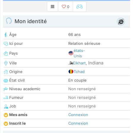
0
Mon identité
Âge
66 ans
Ici pour
Relation sérieuse
états-
Pays
Unis
Indiana
Ville
Elkhart
,
Origine
Tchad
État civil
En couple
Niveau academic
Non renseigné
Fumeur
Non renseigné
Job
Non renseigné
Mes amis
Connexion
Inscrit le
Connexion