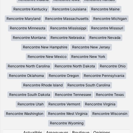
Rencontre Kentucky
Rencontre Louisiana
Rencontre Maine
Rencontre Maryland
Rencontre Massachusetts
Rencontre Michigan
Rencontre Minnesota
Rencontre Mississippi
Rencontre Missouri
Rencontre Montana
Rencontre Nebraska
Rencontre Nevada
Rencontre New Hampshire
Rencontre New Jersey
Rencontre New Mexico
Rencontre New York
Rencontre North Carolina
Rencontre North Dakota
Rencontre Ohio
Rencontre Oklahoma
Rencontre Oregon
Rencontre Pennsylvania
Rencontre Rhode Island
Rencontre South Carolina
Rencontre South Dakota
Rencontre Tennessee
Rencontre Texas
Rencontre Utah
Rencontre Vermont
Rencontre Virginia
Rencontre Washington
Rencontre West Virginia
Rencontre Wisconsin
Rencontre Wyoming
Actualités
|
Arnaqueurs
|
Boutique
|
Opinions