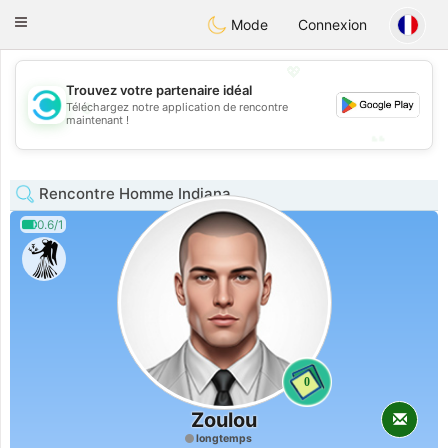
olombia
Citas
Toggle
Mode
Connexion
navigation
💖
Trouvez votre partenaire idéal
💖
Téléchargez notre application de rencontre
maintenant !
💕
💕
Rencontre Homme Indiana
0.6/1
0
Zoulou
longtemps