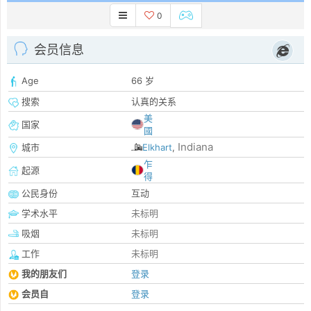
0
会员信息
Age
66 岁
搜索
认真的关系
美
国家
國
Indiana
城市
Elkhart
,
乍
起源
得
公民身份
互动
学术水平
未标明
吸烟
未标明
工作
未标明
我的朋友们
登录
会员自
登录