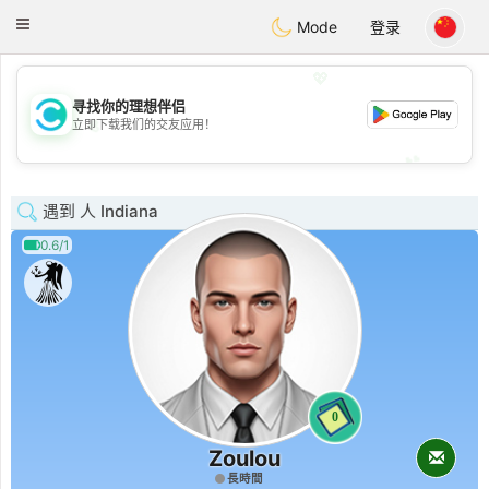
olombia
Citas
Toggle
Mode
登录
navigation
💖
寻找你的理想伴侣
💖
立即下载我们的交友应用！
💕
💕
遇到 人 Indiana
0.6/1
0
Zoulou
長時間