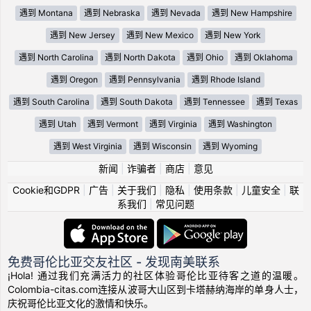
遇到 Montana
遇到 Nebraska
遇到 Nevada
遇到 New Hampshire
遇到 New Jersey
遇到 New Mexico
遇到 New York
遇到 North Carolina
遇到 North Dakota
遇到 Ohio
遇到 Oklahoma
遇到 Oregon
遇到 Pennsylvania
遇到 Rhode Island
遇到 South Carolina
遇到 South Dakota
遇到 Tennessee
遇到 Texas
遇到 Utah
遇到 Vermont
遇到 Virginia
遇到 Washington
遇到 West Virginia
遇到 Wisconsin
遇到 Wyoming
新闻
|
诈骗者
|
商店
|
意见
Cookie和GDPR
|
广告
|
关于我们
|
隐私
|
使用条款
|
儿童安全
|
联
系我们
|
常见问题
免费哥伦比亚交友社区 - 发现南美联系
¡Hola! 通过我们充满活力的社区体验哥伦比亚待客之道的温暖。
Colombia-citas.com连接从波哥大山区到卡塔赫纳海岸的单身人士，
庆祝哥伦比亚文化的激情和快乐。