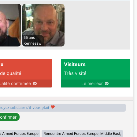
55 ans
Kennesaw
ux
Visiteurs
 de qualité
Très visité
ualité confirmée
Le meilleur
soyez solidaire s'il vous plaît
e Armed Forces Europe
Rencontre Armed Forces Europe, Middle East,