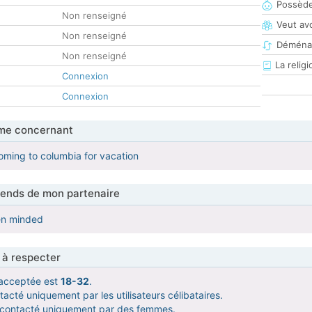
Possède
Non renseigné
Veut av
Non renseigné
Déména
Non renseigné
La religi
Connexion
Connexion
me concernant
coming to columbia for vacation
tends de mon partenaire
pen minded
 à respecter
acceptée est
18-32
.
acté uniquement par les utilisateurs célibataires.
e contacté uniquement par des femmes.