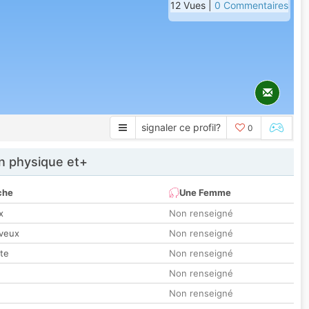
12 Vues |
0 Commentaires
signaler ce profil?
0
 physique et+
che
Une Femme
x
Non renseigné
veux
Non renseigné
tte
Non renseigné
Non renseigné
Non renseigné