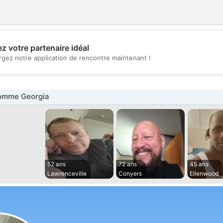
z votre partenaire idéal
💖
rgez notre application de rencontre maintenant !
💕
omme Georgia
52 ans
72 ans
45 ans
Lawrenceville
Conyers
Ellenwood