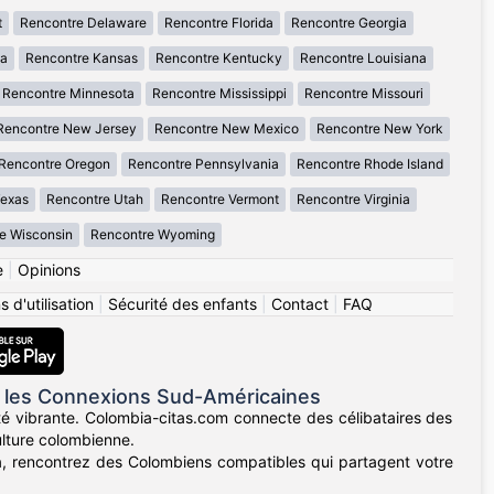
t
Rencontre Delaware
Rencontre Florida
Rencontre Georgia
wa
Rencontre Kansas
Rencontre Kentucky
Rencontre Louisiana
Rencontre Minnesota
Rencontre Mississippi
Rencontre Missouri
Rencontre New Jersey
Rencontre New Mexico
Rencontre New York
Rencontre Oregon
Rencontre Pennsylvania
Rencontre Rhode Island
Texas
Rencontre Utah
Rencontre Vermont
Rencontre Virginia
e Wisconsin
Rencontre Wyoming
e
|
Opinions
 d'utilisation
|
Sécurité des enfants
|
Contact
|
FAQ
 les Connexions Sud-Américaines
té vibrante. Colombia-citas.com connecte des célibataires des
ulture colombienne.
lla, rencontrez des Colombiens compatibles qui partagent votre