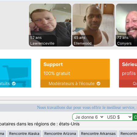
52 ans
45 ans
72 ans
Lawrenceville
Ellenwood
Conyers
Support
Série
100% gratuit
profils
atuits
Modérateurs à l'écoute
Q
Nous travaillons dur pour vous offrir le meilleur service, 
ataires dans les régions de : états-Unis
ama
Rencontre Alaska
Rencontre Arizona
Rencontre Arkansas
Rencontr