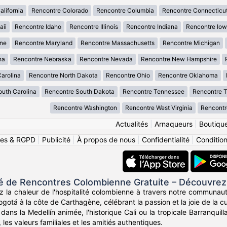
lifornia
Rencontre Colorado
Rencontre Columbia
Rencontre Connecticu
aii
Rencontre Idaho
Rencontre Illinois
Rencontre Indiana
Rencontre Io
ne
Rencontre Maryland
Rencontre Massachusetts
Rencontre Michigan
na
Rencontre Nebraska
Rencontre Nevada
Rencontre New Hampshire
arolina
Rencontre North Dakota
Rencontre Ohio
Rencontre Oklahoma
uth Carolina
Rencontre South Dakota
Rencontre Tennessee
Rencontre 
Rencontre Washington
Rencontre West Virginia
Rencontr
Actualités
|
Arnaqueurs
|
Boutiqu
ies & RGPD
|
Publicité
|
À propos de nous
|
Confidentialité
|
Conditions
de Rencontres Colombienne Gratuite – Découvrez
z la chaleur de l'hospitalité colombienne à travers notre communau
otá à la côte de Carthagène, célébrant la passion et la joie de la c
ans la Medellín animée, l'historique Cali ou la tropicale Barranqui
, les valeurs familiales et les amitiés authentiques.