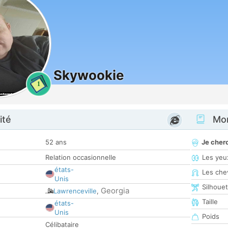
Skywookie
1
ité
Mon
52 ans
Je cher
Relation occasionnelle
Les yeu
états-
Les che
Unis
Silhoue
Georgia
Lawrenceville
,
Taille
états-
Unis
Poids
Célibataire