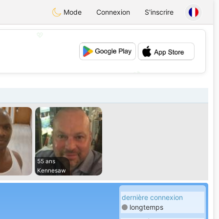
Mode
Connexion
S'inscrire
💖
💕
55 ans
Kennesaw
dernière connexion
longtemps