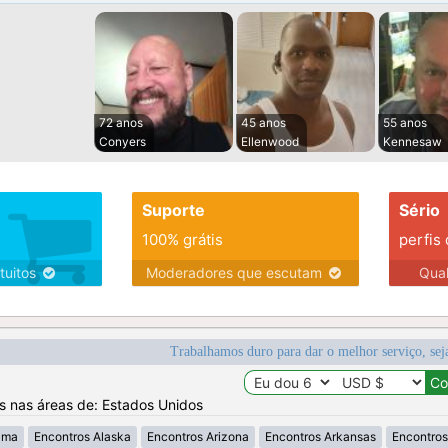
72 anos
45 anos
55 anos
Conyers
Ellenwood
Kennesaw
Suporte
Sério
100% grátis
perfis
tuitos
Moderadores que escutam
Qua
Trabalhamos duro para dar o melhor serviço, sej
os nas áreas de: Estados Unidos
ama
Encontros Alaska
Encontros Arizona
Encontros Arkansas
Encontros