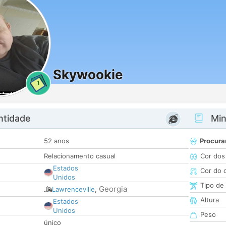
Skywookie
1
ntidade
Minh
52 anos
Procura
Relacionamento casual
Cor dos
Estados
Cor do 
Unidos
Tipo de
Georgia
Lawrenceville
,
Altura
Estados
Unidos
Peso
único