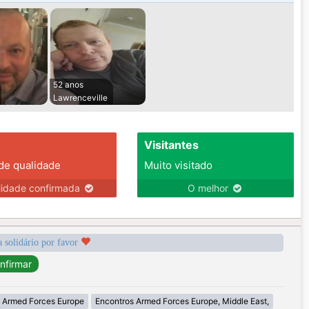
52 anos
Lawrenceville
Visitantes
 de qualidade
Muito visitado
lidade confirmada
O melhor
a solidário por favor
 Armed Forces Europe
Encontros Armed Forces Europe, Middle East,