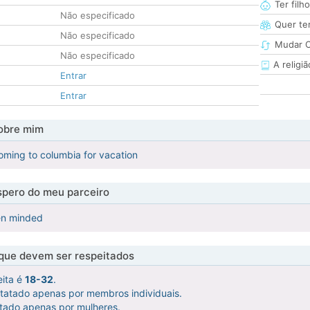
Ter filh
Não especificado
Quer ter
Não especificado
Mudar C
Não especificado
A religiã
Entrar
Entrar
obre mim
coming to columbia for vacation
pero do meu parceiro
pen minded
 que devem ser respeitados
eita é
18-32
.
ntatado apenas por membros individuais.
atado apenas por mulheres.