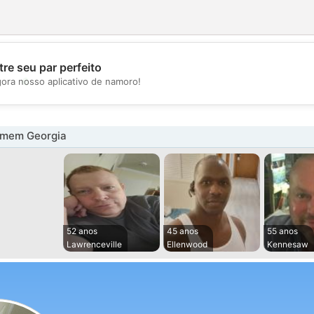
re seu par perfeito
💖
gora nosso aplicativo de namoro!
💕
omem Georgia
52 anos
45 anos
55 anos
Lawrenceville
Ellenwood
Kennesaw