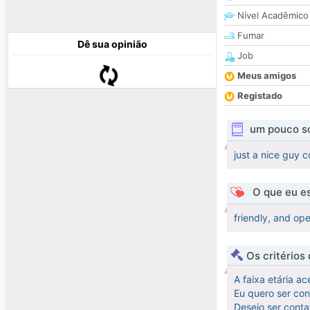
Nível Acadêmico
Fumar
Dê sua opinião
Job
Meus amigos
Registado
um pouco s
just a nice guy 
O que eu es
friendly, and o
Os critérios
A faixa etária ac
Eu quero ser co
Desejo ser cont