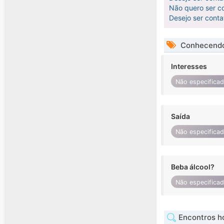
Não quero ser co
Desejo ser cont
Conhecendo
Interesses
Não especifica
Saída
Não especifica
Beba álcool?
Não especifica
Encontros h