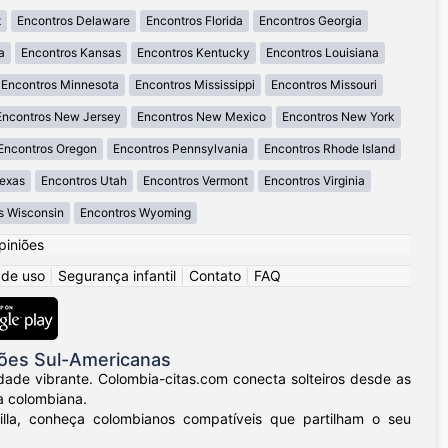
t
Encontros Delaware
Encontros Florida
Encontros Georgia
a
Encontros Kansas
Encontros Kentucky
Encontros Louisiana
Encontros Minnesota
Encontros Mississippi
Encontros Missouri
Encontros New Jersey
Encontros New Mexico
Encontros New York
Encontros Oregon
Encontros Pennsylvania
Encontros Rhode Island
Texas
Encontros Utah
Encontros Vermont
Encontros Virginia
s Wisconsin
Encontros Wyoming
piniões
 de uso
|
Segurança infantil
|
Contato
|
FAQ
ões Sul-Americanas
dade vibrante. Colombia-citas.com conecta solteiros desde as
a colombiana.
uilla, conheça colombianos compatíveis que partilham o seu