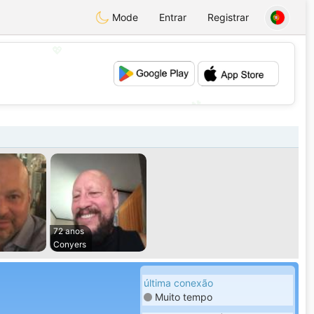
Mode
Entrar
Registrar
💖
💕
72 anos
Conyers
última conexão
Muito tempo