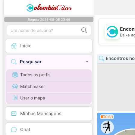
olombia
Citas
Bogota 2026-08-05 23:46
Encont
Baixe a
Início
Encontros h
Pesquisar
Todos os perfis
Matchmaker
Usar o mapa
Minhas Mensagens
0.6/1
Chat