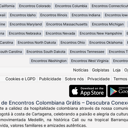
California
Encontros Colorado
Encontros Columbia
Encontros Connecticu
waii
Encontros Idaho
Encontros Illinois
Encontros Indiana
Encontros Iow
ine
Encontros Maryland
Encontros Massachusetts
Encontros Michigan
ana
Encontros Nebraska
Encontros Nevada
Encontros New Hampshire
Carolina
Encontros North Dakota
Encontros Ohio
Encontros Oklahoma
South Carolina
Encontros South Dakota
Encontros Tennessee
Encontros 
Encontros Washington
Encontros West Virginia
Encontro
Notícias
|
Golpistas
|
Loja
|
O
Cookies e LGPD
|
Publicidade
|
Sobre nós
|
Privacidade
|
Termos
de Encontros Colombiana Grátis – Descubra Conex
nte a calidez da hospitalidade colombiana através da nossa comuni
otá à costa de Cartagena, celebrando a paixão e alegria da cultur
movimentada Medellín, na histórica Cali ou na tropical Barranq
vida, valores familiares e amizades autênticas.