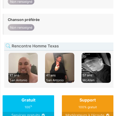
Non renseigné
Chanson préférée
Non renseigné
Rencontre Homme Texas
41 ans
41 ans
57 ans
San Antonio
San Antonio
McAllen
Gratuit
Support
%
100
100% gratuit
Services gratuits
Modérateurs à l'écoute