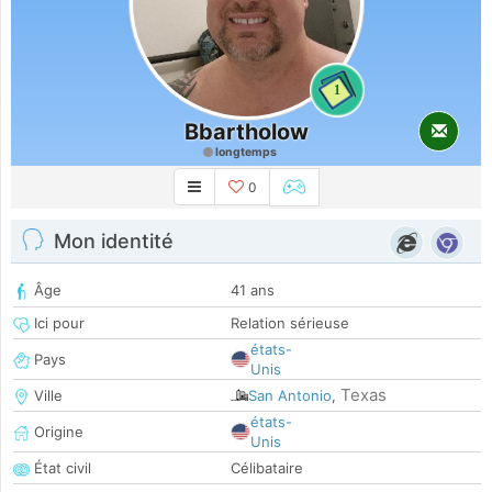
1
Bbartholow
longtemps
0
Mon identité
Âge
41 ans
Ici pour
Relation sérieuse
états-
Pays
Unis
Texas
Ville
San Antonio
,
états-
Origine
Unis
État civil
Célibataire