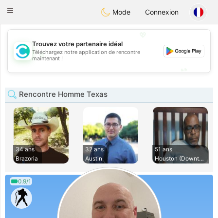
olombia
Citas
Toggle
Mode
Connexion
navigation
💖
Trouvez votre partenaire idéal
Téléchargez notre application de rencontre
💖
maintenant !
💕
💕
Rencontre Homme Texas
34 ans
32 ans
51 ans
Brazoria
Austin
Houston (Downtown)
0.9/1