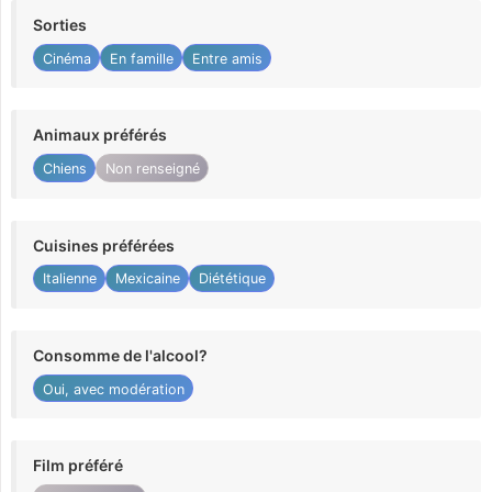
Sorties
Cinéma
En famille
Entre amis
Animaux préférés
Chiens
Non renseigné
Cuisines préférées
Italienne
Mexicaine
Diététique
Consomme de l'alcool?
Oui, avec modération
Film préféré