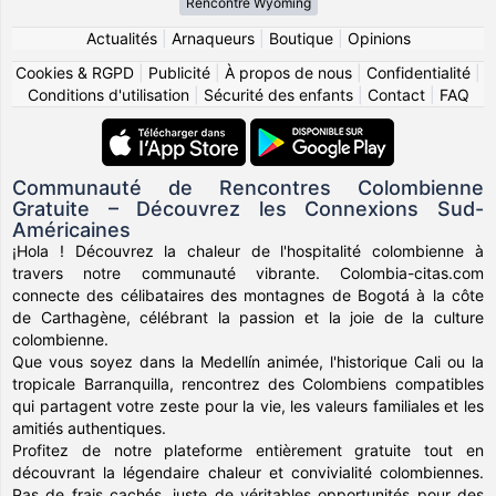
Rencontre Wyoming
Actualités
|
Arnaqueurs
|
Boutique
|
Opinions
Cookies & RGPD
|
Publicité
|
À propos de nous
|
Confidentialité
|
Conditions d'utilisation
|
Sécurité des enfants
|
Contact
|
FAQ
Communauté de Rencontres Colombienne
Gratuite – Découvrez les Connexions Sud-
Américaines
¡Hola ! Découvrez la chaleur de l'hospitalité colombienne à
travers notre communauté vibrante. Colombia-citas.com
connecte des célibataires des montagnes de Bogotá à la côte
de Carthagène, célébrant la passion et la joie de la culture
colombienne.
Que vous soyez dans la Medellín animée, l'historique Cali ou la
tropicale Barranquilla, rencontrez des Colombiens compatibles
qui partagent votre zeste pour la vie, les valeurs familiales et les
amitiés authentiques.
Profitez de notre plateforme entièrement gratuite tout en
découvrant la légendaire chaleur et convivialité colombiennes.
Pas de frais cachés, juste de véritables opportunités pour des