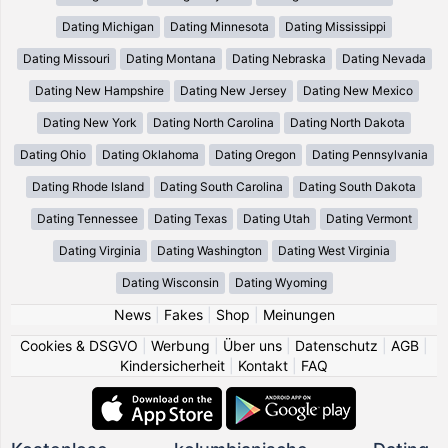
Dating Michigan
Dating Minnesota
Dating Mississippi
Dating Missouri
Dating Montana
Dating Nebraska
Dating Nevada
Dating New Hampshire
Dating New Jersey
Dating New Mexico
Dating New York
Dating North Carolina
Dating North Dakota
Dating Ohio
Dating Oklahoma
Dating Oregon
Dating Pennsylvania
Dating Rhode Island
Dating South Carolina
Dating South Dakota
Dating Tennessee
Dating Texas
Dating Utah
Dating Vermont
Dating Virginia
Dating Washington
Dating West Virginia
Dating Wisconsin
Dating Wyoming
News
|
Fakes
|
Shop
|
Meinungen
Cookies & DSGVO
|
Werbung
|
Über uns
|
Datenschutz
|
AGB
|
Kindersicherheit
|
Kontakt
|
FAQ