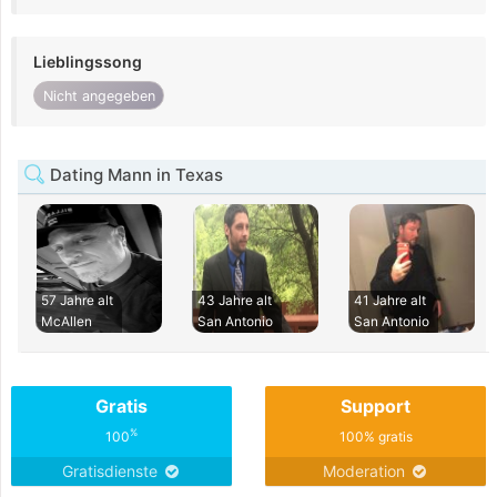
Lieblingssong
Nicht angegeben
Dating Mann in Texas
57 Jahre alt
43 Jahre alt
41 Jahre alt
McAllen
San Antonio
San Antonio
Gratis
Support
%
100
100% gratis
Gratisdienste
Moderation