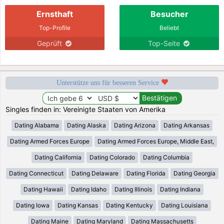
Ernsthaft
Besucher
Top-Profile
Beliebt
Geprüft
Top-Seite
Unterstütze uns für besseren Service
Singles finden in: Vereinigte Staaten von Amerika
Dating Alabama
Dating Alaska
Dating Arizona
Dating Arkansas
Dating Armed Forces Europe
Dating Armed Forces Europe, Middle East,
Dating California
Dating Colorado
Dating Columbia
Dating Connecticut
Dating Delaware
Dating Florida
Dating Georgia
Dating Hawaii
Dating Idaho
Dating Illinois
Dating Indiana
Dating Iowa
Dating Kansas
Dating Kentucky
Dating Louisiana
Dating Maine
Dating Maryland
Dating Massachusetts