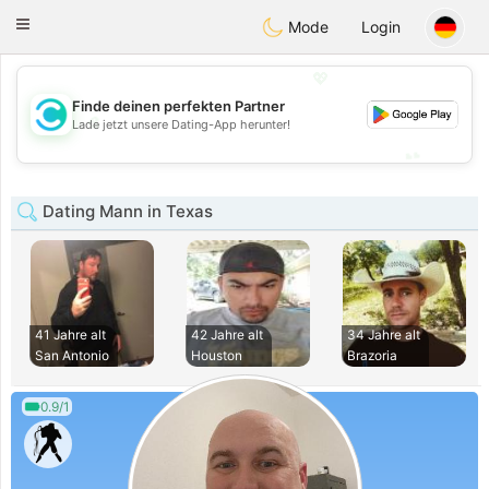
olombia
Citas
Toggle
Mode
Login
navigation
💖
Finde deinen perfekten Partner
💖
Lade jetzt unsere Dating-App herunter!
💕
💕
Dating Mann in Texas
41 Jahre alt
42 Jahre alt
34 Jahre alt
San Antonio
Houston
Brazoria
0.9/1