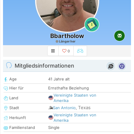
1
Bbartholow
Länger her
0
Mitgliedsinformationen
Age
41 Jahre alt
Hier für
Ernsthafte Beziehung
Vereinigte Staaten von
Land
Amerika
Texas
Stadt
San Antonio
,
Vereinigte Staaten von
Herkunft
Amerika
Familienstand
Single