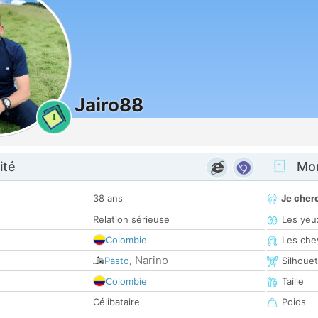
Jairo88
1
ité
Mon
38 ans
Je cher
Relation sérieuse
Les yeu
Colombie
Les che
Narino
Pasto
,
Silhoue
Colombie
Taille
Célibataire
Poids