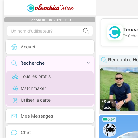
olombia
Citas
Bogota 06-08-2026 11:19
Trouve
Télécha
Accueil
Rencontre H
Recherche
Tous les profils
Matchmaker
Utiliser la carte
38 ans
Pasto
Mes Messages
0.9/1
Chat