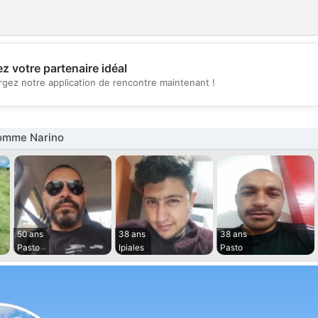
z votre partenaire idéal
💖
rgez notre application de rencontre maintenant !
💕
omme Narino
50 ans
38 ans
38 ans
Pasto
Ipiales
Pasto