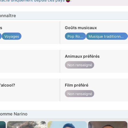
nnaître
ts
Goûts musicaux
Voyages
Pop Rock
Musique traditionnelle
Animaux préférés
Non renseigné
alcool?
Film préféré
Non renseigné
Homme Narino