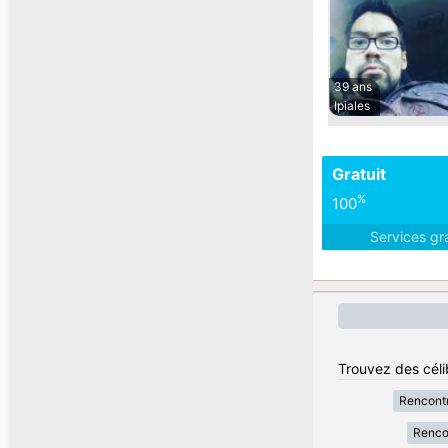
39 ans
Ipiales
Gratuit
%
100
Services gr
Trouvez des céli
Rencont
Renco