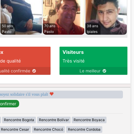
50 ans
70 ans
38 ans
Pasto
Pasto
Ipiales
ux
Visiteurs
 de qualité
Très visité
ualité confirmée
Le meilleur
soyez solidaire s'il vous plaît
Rencontre Bogota
Rencontre Bolívar
Rencontre Boyaca
Rencontre Cesar
Rencontre Chocó
Rencontre Cordoba