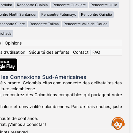
Córdoba
Rencontre Guainia
Rencontre Guaviare
Rencontre Huila
ontre North Santander
Rencontre Putumayo
Rencontre Quindio
encontre Sucre
Rencontre Tolima
Rencontre Valle del Cauca
Vichada
e
|
Opinions
 d'utilisation
|
Sécurité des enfants
|
Contact
|
FAQ
 les Connexions Sud-Américaines
té vibrante. Colombia-citas.com connecte des célibataires des
ulture colombienne.
lla, rencontrez des Colombiens compatibles qui partagent votre
haleur et convivialité colombiennes. Pas de frais cachés, juste
unauté de confiance.
Assistance
iat. ¡Vamos a conectar !
rights reserved.