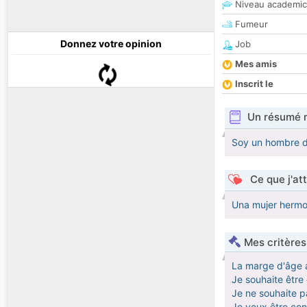
Niveau academic
Fumeur
Donnez votre opinion
Job
Mes amis
Inscrit le
Un résumé 
Soy un hombre d
Ce que j'at
Una mujer hermo
Mes critères
La marge d'âge 
Je souhaite êtr
Je ne souhaite pa
Je veux être co