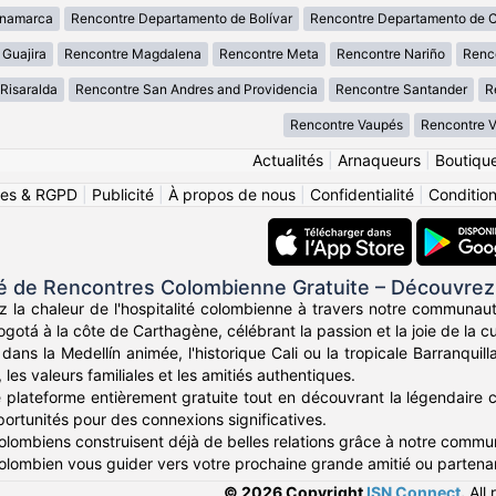
inamarca
Rencontre Departamento de Bolívar
Rencontre Departamento de 
 Guajira
Rencontre Magdalena
Rencontre Meta
Rencontre Nariño
Renc
Risaralda
Rencontre San Andres and Providencia
Rencontre Santander
R
Rencontre Vaupés
Rencontre 
Actualités
|
Arnaqueurs
|
Boutiqu
ies & RGPD
|
Publicité
|
À propos de nous
|
Confidentialité
|
Conditions
de Rencontres Colombienne Gratuite – Découvrez
z la chaleur de l'hospitalité colombienne à travers notre communau
otá à la côte de Carthagène, célébrant la passion et la joie de la c
ans la Medellín animée, l'historique Cali ou la tropicale Barranqui
, les valeurs familiales et les amitiés authentiques.
e plateforme entièrement gratuite tout en découvrant la légendaire c
portunités pour des connexions significatives.
Colombiens construisent déjà de belles relations grâce à notre comm
 colombien vous guider vers votre prochaine grande amitié ou partenar
© 2026 Copyright
ISN Connect
.
All 