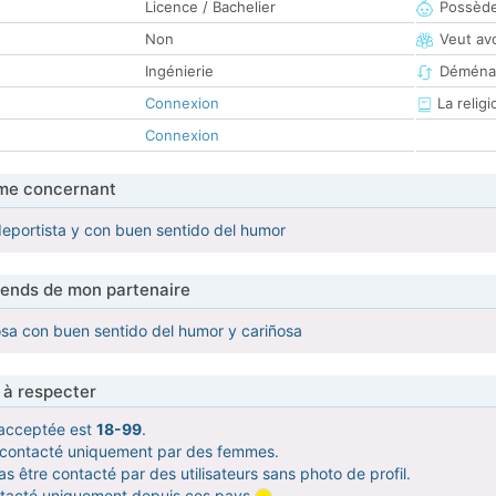
Licence / Bachelier
Possède
Non
Veut av
Ingénierie
Déména
Connexion
La religi
Connexion
me concernant
eportista y con buen sentido del humor
tends de mon partenaire
sa con buen sentido del humor y cariñosa
 à respecter
acceptée est
18-99
.
e contacté uniquement par des femmes.
s être contacté par des utilisateurs sans photo de profil.
ntacté uniquement depuis ces pays
.