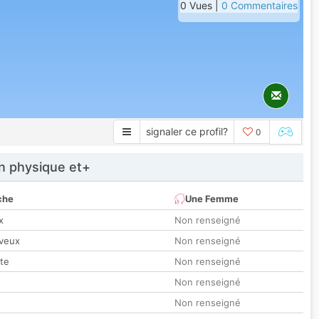
0 Vues |
0 Commentaires
signaler ce profil?
0
 physique et+
che
Une Femme
x
Non renseigné
veux
Non renseigné
tte
Non renseigné
Non renseigné
Non renseigné