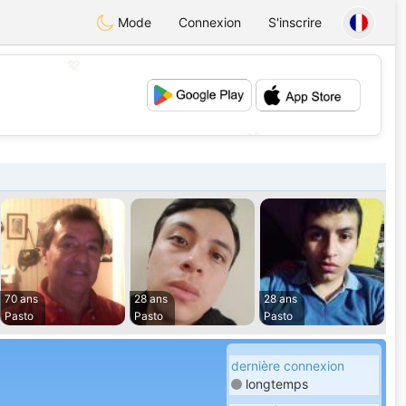
Mode
Connexion
S'inscrire
💖
💕
70 ans
28 ans
28 ans
Pasto
Pasto
Pasto
dernière connexion
longtemps