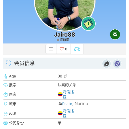
1
Jairo88
長時間
0
会员信息
Age
38 岁
搜索
认真的关系
哥倫比
国家
亞
Narino
城市
Pasto
,
哥倫比
起源
亞
公民身份
单