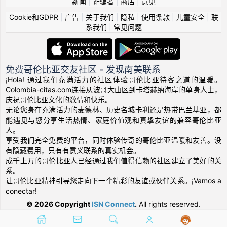
新闻
|
诈骗者
|
商店
|
意见
Cookie和GDPR
|
广告
|
关于我们
|
隐私
|
使用条款
|
儿童安全
|
联
系我们
|
常见问题
免费哥伦比亚交友社区 - 发现南美联系
¡Hola! 通过我们充满活力的社区体验哥伦比亚待客之道的温暖。
Colombia-citas.com连接从波哥大山区到卡塔赫纳海岸的单身人士，
庆祝哥伦比亚文化的激情和快乐。
无论您身在充满活力的麦德林、历史名城卡利还是热带巴兰基亚，都
能遇见与您分享生活热情、家庭价值观和真挚友谊的兼容哥伦比亚
人。
享受我们完全免费的平台，同时体验传奇的哥伦比亚温暖和友善。没
有隐藏费用，只有有意义联系的真实机会。
成千上万的哥伦比亚人已经通过我们值得信赖的社区建立了美好的关
系。
让哥伦比亚精神引导您走向下一个精彩的友谊或伙伴关系。¡Vamos a
conectar!
© 2026 Copyright
ISN Connect
.
All rights reserved.