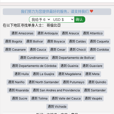
我们努力为您提供最好的服务，请支持我们
在以下地区寻找单身人士： 哥倫比亞
遇到 Amazonas
遇到 Antioquia
遇到 Arauca
遇到 Atlantico
遇到 Bogota
遇到 Bolívar
遇到 Boyaca
遇到 Caldas
遇到 Caqueta
遇到 Casanare
遇到 Cauca
遇到 Cesar
遇到 Chocó
遇到 Cordoba
遇到 Cundinamarca
遇到 Departamento de Bolívar
遇到 Departamento de Córdoba
遇到 Guainia
遇到 Guaviare
遇到 Huila
遇到 La Guajira
遇到 Magdalena
遇到 Meta
遇到 Nariño
遇到 North Santander
遇到 Putumayo
遇到 Quindio
遇到 Risaralda
遇到 San Andres and Providencia
遇到 Santander
遇到 Sucre
遇到 Tolima
遇到 Valle del Cauca
遇到 Vaupés
遇到 Vichada