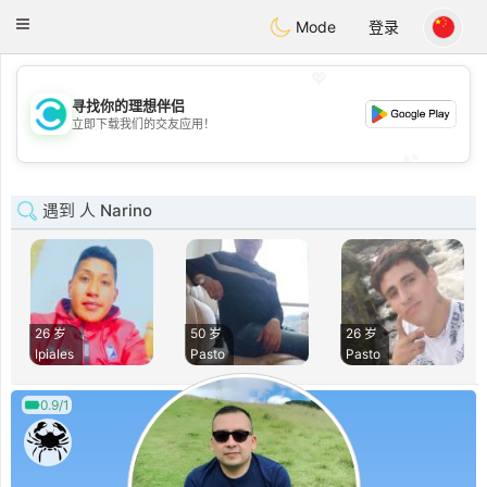
olombia
Citas
Toggle
Mode
登录
navigation
💖
寻找你的理想伴侣
💖
立即下载我们的交友应用！
💕
💕
遇到 人 Narino
26 岁
50 岁
26 岁
Ipiales
Pasto
Pasto
0.9/1