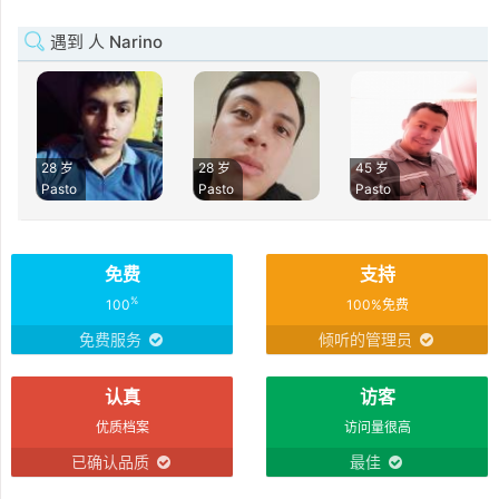
遇到 人 Narino
28 岁
28 岁
45 岁
Pasto
Pasto
Pasto
免费
支持
%
100
100%免费
免费服务
倾听的管理员
认真
访客
优质档案
访问量很高
已确认品质
最佳