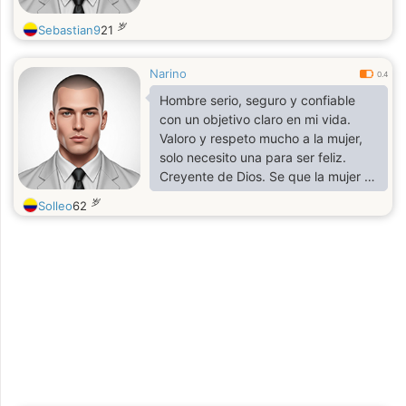
岁
Sebastian9
21
Narino
0.4
Hombre serio, seguro y confiable
con un objetivo claro en mi vida.
Valoro y respeto mucho a la mujer,
solo necesito una para ser feliz.
Creyente de Dios. Se que la mujer es
un gran misterio por descubrir que
岁
Solleo
62
solo un verdadero hombre lo puede
lograr. Soy escritor precisamente
tengo publicado un libro en amazon
dedicado a la mujer y estoy en
busca de una bella mujer guerrera
que este dispuesta a TOMAR
ACCIÓN. Si eres tú, te invito a leer i
libro para que me conozcas mejor.
Te espero.