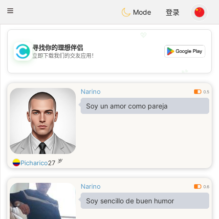
olombia
Citas
Toggle
Mode
登录
navigation
💖
寻找你的理想伴侣
💖
立即下载我们的交友应用！
💕
💕
Narino
0.5
Soy un amor como pareja
岁
Picharico
27
Narino
0.6
Soy sencillo de buen humor