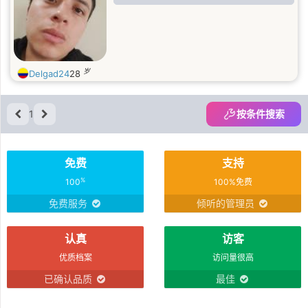
岁
Delgad24
28
1
按条件搜索
免费
支持
%
100
100%免费
免费服务
倾听的管理员
认真
访客
优质档案
访问量很高
已确认品质
最佳