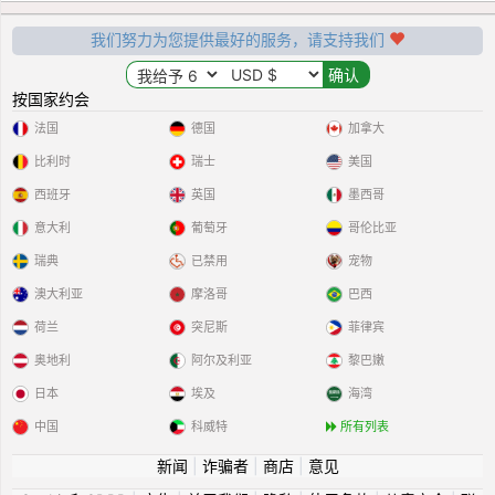
我们努力为您提供最好的服务，请支持我们
按国家约会
法国
德国
加拿大
比利时
瑞士
美国
西班牙
英国
墨西哥
意大利
葡萄牙
哥伦比亚
瑞典
已禁用
宠物
澳大利亚
摩洛哥
巴西
荷兰
突尼斯
菲律宾
奥地利
阿尔及利亚
黎巴嫩
日本
埃及
海湾
中国
科威特
所有列表
新闻
|
诈骗者
|
商店
|
意见