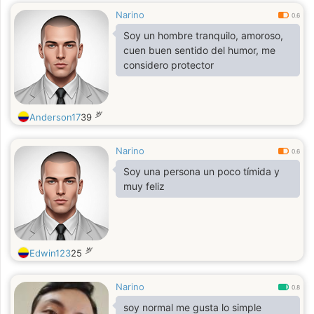
Narino
0.6
Soy un hombre tranquilo, amoroso,
cuen buen sentido del humor, me
considero protector
岁
Anderson17
39
Narino
0.6
Soy una persona un poco tímida y
muy feliz
岁
Edwin123
25
Narino
0.8
soy normal me gusta lo simple