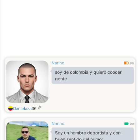
Narino
0.6
soy de colombia y quiero coocer
gente
岁
Danielaza
36
Narino
0.9
Soy un hombre deportista y con
buen sentido del humor