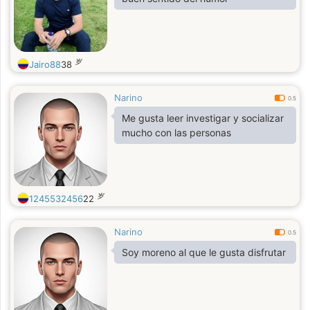
岁
Jairo88
38
Narino
0.5
Me gusta leer investigar y socializar
mucho con las personas
岁
1245532456
22
Narino
0.5
Soy moreno al que le gusta disfrutar