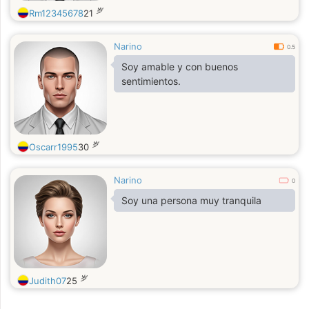
岁
Rm12345678
21
Narino
0.5
Soy amable y con buenos
sentimientos.
岁
Oscarr1995
30
Narino
0
Soy una persona muy tranquila
岁
Judith07
25