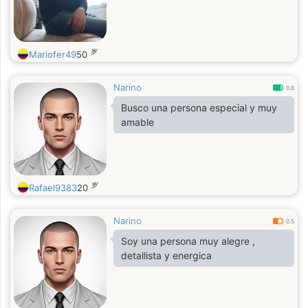
岁
Mariofer49
50
Narino
0.8
Busco una persona especial y muy
amable
岁
Rafael9383
20
Narino
0.5
Soy una persona muy alegre ,
detallista y energica