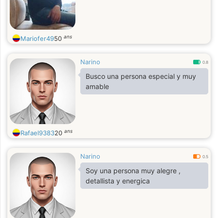
ans
Mariofer49
50
Narino
0.8
Busco una persona especial y muy
amable
ans
Rafael9383
20
Narino
0.5
Soy una persona muy alegre ,
detallista y energica