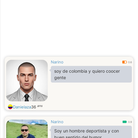
Narino
0.6
soy de colombia y quiero coocer
gente
ans
Danielaza
36
Narino
0.9
Soy un hombre deportista y con
buen sentido del humor