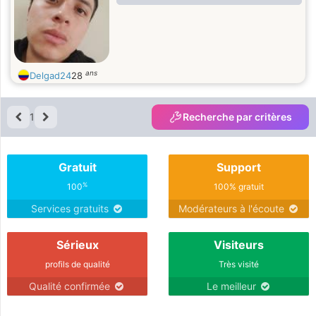
ans
Delgad24
28
1
Recherche par critères
Gratuit
Support
%
100
100% gratuit
Services gratuits
Modérateurs à l'écoute
Sérieux
Visiteurs
profils de qualité
Très visité
Qualité confirmée
Le meilleur