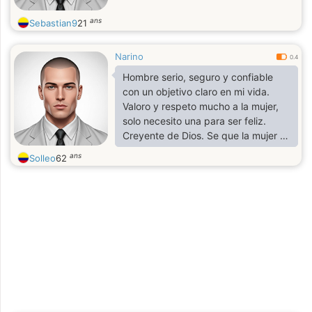
ans
Sebastian9
21
Narino
0.4
Hombre serio, seguro y confiable
con un objetivo claro en mi vida.
Valoro y respeto mucho a la mujer,
solo necesito una para ser feliz.
Creyente de Dios. Se que la mujer es
un gran misterio por descubrir que
ans
Solleo
62
solo un verdadero hombre lo puede
lograr. Soy escritor precisamente
tengo publicado un libro en amazon
dedicado a la mujer y estoy en
busca de una bella mujer guerrera
que este dispuesta a TOMAR
ACCIÓN. Si eres tú, te invito a leer i
libro para que me conozcas mejor.
Te espero.