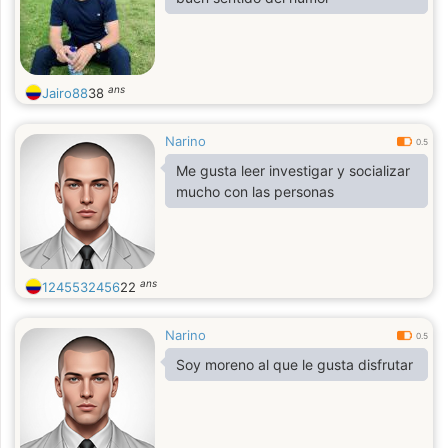
ans
Jairo88
38
Narino
0.5
Me gusta leer investigar y socializar
mucho con las personas
ans
1245532456
22
Narino
0.5
Soy moreno al que le gusta disfrutar