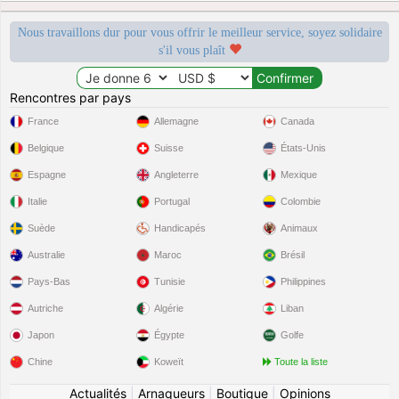
Nous travaillons dur pour vous offrir le meilleur service, soyez solidaire
s'il vous plaît
Rencontres par pays
France
Allemagne
Canada
Belgique
Suisse
États-Unis
Espagne
Angleterre
Mexique
Italie
Portugal
Colombie
Suède
Handicapés
Animaux
Australie
Maroc
Brésil
Pays-Bas
Tunisie
Philippines
Autriche
Algérie
Liban
Japon
Égypte
Golfe
Chine
Koweït
Toute la liste
Actualités
|
Arnaqueurs
|
Boutique
|
Opinions