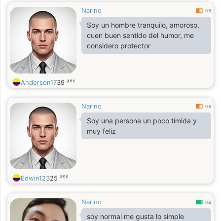
Narino
0.6
Soy un hombre tranquilo, amoroso,
cuen buen sentido del humor, me
considero protector
ans
Anderson17
39
Narino
0.6
Soy una persona un poco tímida y
muy feliz
ans
Edwin123
25
Narino
0.8
soy normal me gusta lo simple