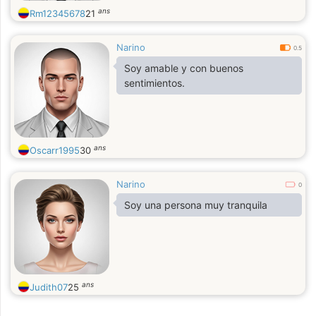
ans
Rm12345678
21
Narino
0.5
Soy amable y con buenos
sentimientos.
ans
Oscarr1995
30
Narino
0
Soy una persona muy tranquila
ans
Judith07
25