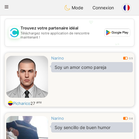
olombia
Citas
Toggle
Mode
Connexion
navigation
💖
Trouvez votre partenaire idéal
💖
Téléchargez notre application de rencontre
maintenant !
💕
💕
Narino
0.5
Soy un amor como pareja
ans
Picharico
27
Narino
0.6
Soy sencillo de buen humor