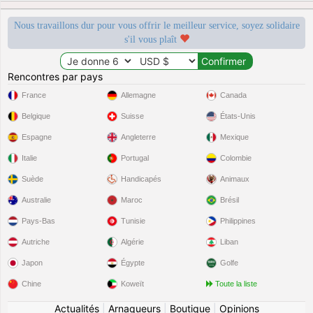
Nous travaillons dur pour vous offrir le meilleur service, soyez solidaire
s'il vous plaît
Rencontres par pays
France
Allemagne
Canada
Belgique
Suisse
États-Unis
Espagne
Angleterre
Mexique
Italie
Portugal
Colombie
Suède
Handicapés
Animaux
Australie
Maroc
Brésil
Pays-Bas
Tunisie
Philippines
Autriche
Algérie
Liban
Japon
Égypte
Golfe
Chine
Koweït
Toute la liste
Actualités
|
Arnaqueurs
|
Boutique
|
Opinions