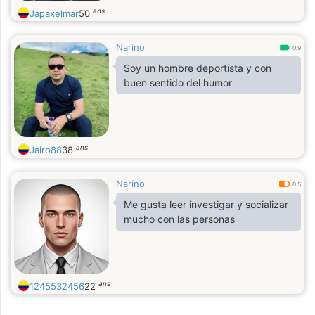
ans
Japaxelmar
50
Narino
0.9
Soy un hombre deportista y con
buen sentido del humor
ans
Jairo88
38
Narino
0.5
Me gusta leer investigar y socializar
mucho con las personas
ans
1245532456
22