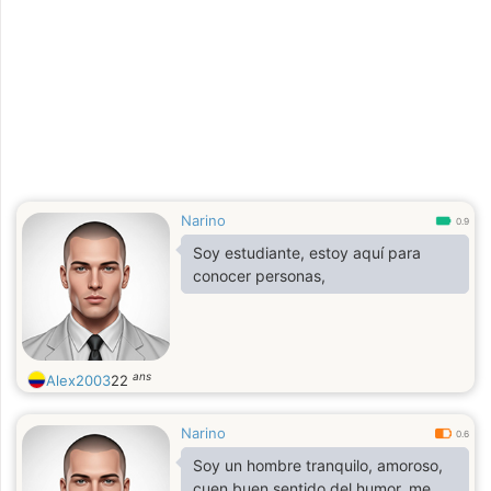
Narino
0.9
Soy estudiante, estoy aquí para
conocer personas,
ans
Alex2003
22
Narino
0.6
Soy un hombre tranquilo, amoroso,
cuen buen sentido del humor, me