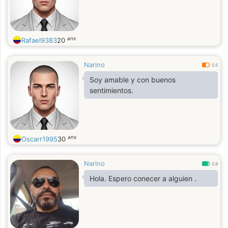
ans
Rafael9383
20
Narino
0.5
Soy amable y con buenos
sentimientos.
ans
Oscarr1995
30
Narino
0.8
Hola. Espero conecer a alguien .