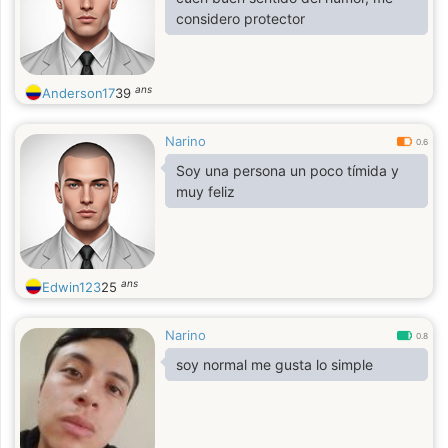
considero protector
ans
Anderson17
39
Narino
0.6
Soy una persona un poco tímida y
muy feliz
ans
Edwin123
25
Narino
0.8
soy normal me gusta lo simple