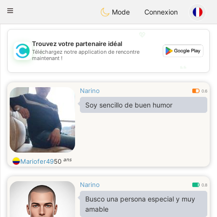
olombia
Citas
Toggle
Mode
Connexion
navigation
💖
Trouvez votre partenaire idéal
💖
Téléchargez notre application de rencontre
maintenant !
💕
💕
Narino
0.6
Soy sencillo de buen humor
ans
Mariofer49
50
Narino
0.8
Busco una persona especial y muy
amable