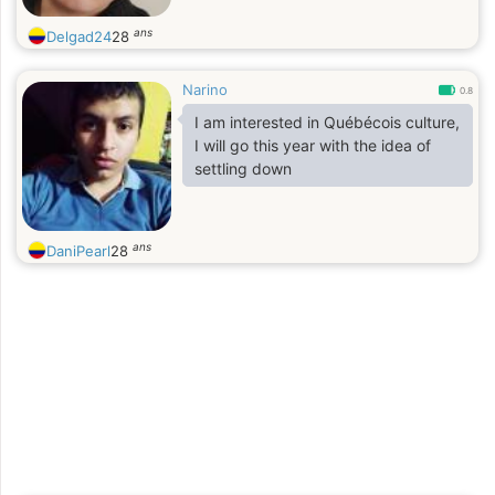
ans
Delgad24
28
Narino
0.8
I am interested in Québécois culture,
I will go this year with the idea of ​​
settling down
ans
DaniPearl
28