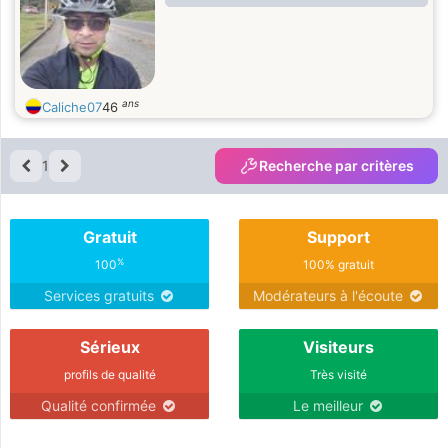
ans
Caliche07
46
1
Recherche par critères
Gratuit
Support
%
100
100% gratuit
Services gratuits
Modérateurs à l'écoute
Sérieux
Visiteurs
profils de qualité
Très visité
Qualité confirmée
Le meilleur