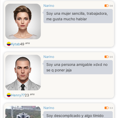
Narino
0.6
Soy una mujer sencilla, trabajadora,
me gusta mucho hablar
ans
Kytab
49
Narino
0.5
Soy una persona amigable xdxd no
se q poner jaja
ans
Henry77
23
Narino
0.3
Soy descomplicado y algo tímido