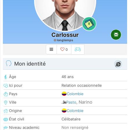
0
Carlossur
longtemps
0
Mon identité
Âge
46 ans
Ici pour
Relation occasionnelle
Pays
Colombie
Narino
Ville
Pasto
,
Origine
Colombie
État civil
Célibataire
Niveau academic
Non renseigné