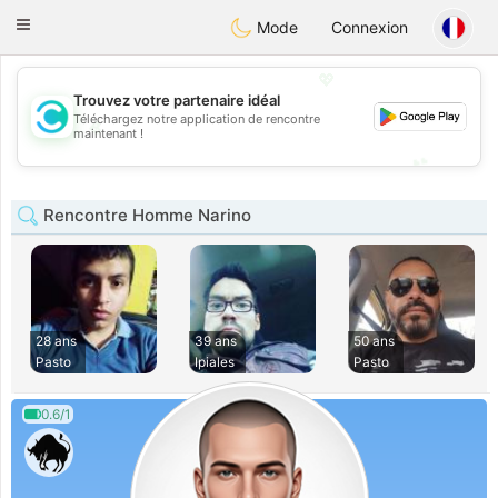
olombia
Citas
Toggle
Mode
Connexion
navigation
💖
Trouvez votre partenaire idéal
Téléchargez notre application de rencontre
💖
maintenant !
💕
💕
Rencontre Homme Narino
28 ans
39 ans
50 ans
Pasto
Ipiales
Pasto
0.6/1