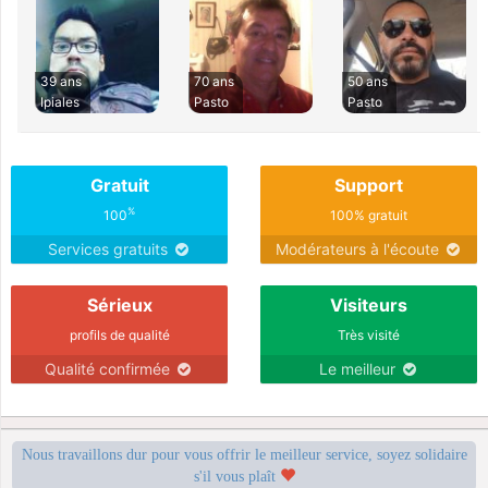
39 ans
70 ans
50 ans
Ipiales
Pasto
Pasto
Gratuit
Support
%
100
100% gratuit
Services gratuits
Modérateurs à l'écoute
Sérieux
Visiteurs
profils de qualité
Très visité
Qualité confirmée
Le meilleur
Nous travaillons dur pour vous offrir le meilleur service, soyez solidaire
s'il vous plaît