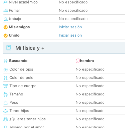
Nivel académico
No especificado
Fumar
No especificado
trabajo
No especificado
Mis amigos
Iniciar sesión
Unido
Iniciar sesión
Mi física y +
Buscando
hembra
Color de ojos
No especificado
Color de pelo
No especificado
Tipo de cuerpo
No especificado
Tamaño
No especificado
Peso
No especificado
Tener hijos
No especificado
¿Quieres tener hijos
No especificado
Movido por el amor
No especificado