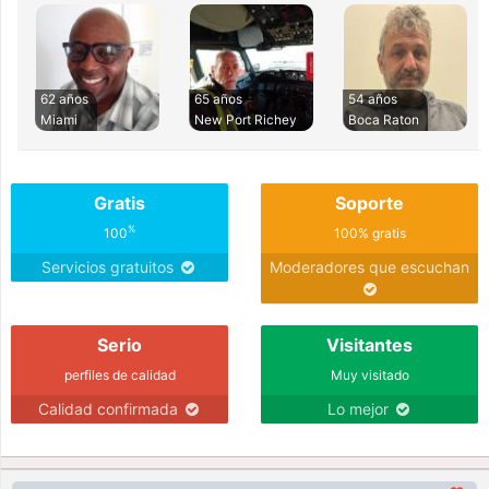
62 años
65 años
54 años
Miami
New Port Richey
Boca Raton
Gratis
Soporte
%
100
100% gratis
Servicios gratuitos
Moderadores que escuchan
Serio
Visitantes
perfiles de calidad
Muy visitado
Calidad confirmada
Lo mejor