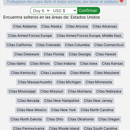
Trabajamos duro para darte el mejor servicio, por favor sé solidario
Encuentra solteros en las áreas de: Estados Unidos
Citas Alabama
Citas Alaska
Citas Arizona
Citas Arkansas
Citas Armed Forces Europe
Citas Armed Forces Europe, Middle East,
Citas California
Citas Colorado
Citas Columbia
Citas Connecticut
Citas Delaware
Citas Florida
Citas Georgia
Citas Hawaii
Citas Idaho
Citas Illinois
Citas Indiana
Citas Iowa
Citas Kansas
Citas Kentucky
Citas Louisiana
Citas Maine
Citas Maryland
Citas Massachusetts
Citas Michigan
Citas Minnesota
Citas Mississippi
Citas Missouri
Citas Montana
Citas Nebraska
Citas Nevada
Citas New Hampshire
Citas New Jersey
Citas New Mexico
Citas New York
Citas North Carolina
Citas North Dakota
Citas Ohio
Citas Oklahoma
Citas Oregon
Citas Pennsylvania
Citas Rhode Island
Citas South Carolina