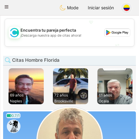
olombia
Citas
Toggle
Mode
Iniciar sesión
navigation
💖
Encuentra tu pareja perfecta
💖
¡Descarga nuestra app de citas ahora!
💕
💕
Citas Hombre Florida
69 años
72 años
61 años
Naples
Brooksville
Ocala
0.7/1