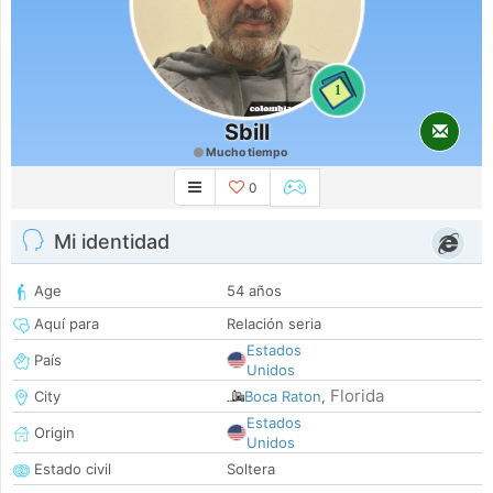
1
Sbill
Mucho tiempo
0
Mi identidad
Age
54 años
Aquí para
Relación seria
Estados
País
Unidos
Florida
City
Boca Raton
,
Estados
Origin
Unidos
Estado civil
Soltera