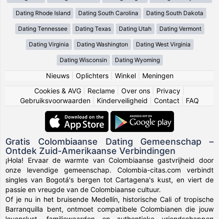
Dating Rhode Island
Dating South Carolina
Dating South Dakota
Dating Tennessee
Dating Texas
Dating Utah
Dating Vermont
Dating Virginia
Dating Washington
Dating West Virginia
Dating Wisconsin
Dating Wyoming
Nieuws
|
Oplichters
|
Winkel
|
Meningen
Cookies & AVG
|
Reclame
|
Over ons
|
Privacy
|
Gebruiksvoorwaarden
|
Kinderveiligheid
|
Contact
|
FAQ
Gratis Colombiaanse Dating Gemeenschap –
Ontdek Zuid-Amerikaanse Verbindingen
¡Hola! Ervaar de warmte van Colombiaanse gastvrijheid door
onze levendige gemeenschap. Colombia-citas.com verbindt
singles van Bogotá's bergen tot Cartagena's kust, en viert de
passie en vreugde van de Colombiaanse cultuur.
Of je nu in het bruisende Medellín, historische Cali of tropische
Barranquilla bent, ontmoet compatibele Colombianen die jouw
levenslust, familiewaarden en authentieke vriendschappen