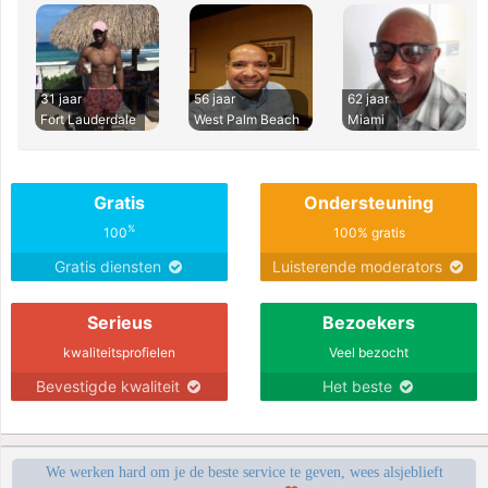
31 jaar
56 jaar
62 jaar
Fort Lauderdale
West Palm Beach
Miami
Gratis
Ondersteuning
%
100
100% gratis
Gratis diensten
Luisterende moderators
Serieus
Bezoekers
kwaliteitsprofielen
Veel bezocht
Bevestigde kwaliteit
Het beste
We werken hard om je de beste service te geven, wees alsjeblieft