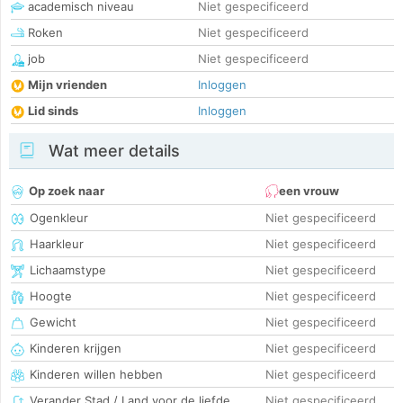
academisch niveau
Niet gespecificeerd
Roken
Niet gespecificeerd
job
Niet gespecificeerd
Mijn vrienden
Inloggen
Lid sinds
Inloggen
Wat meer details
Op zoek naar
een vrouw
Ogenkleur
Niet gespecificeerd
Haarkleur
Niet gespecificeerd
Lichaamstype
Niet gespecificeerd
Hoogte
Niet gespecificeerd
Gewicht
Niet gespecificeerd
Kinderen krijgen
Niet gespecificeerd
Kinderen willen hebben
Niet gespecificeerd
Verander Stad / Land voor de liefde
Niet gespecificeerd