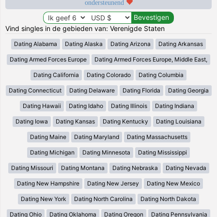
ondersteunend
Vind singles in de gebieden van: Verenigde Staten
Dating Alabama
Dating Alaska
Dating Arizona
Dating Arkansas
Dating Armed Forces Europe
Dating Armed Forces Europe, Middle East,
Dating California
Dating Colorado
Dating Columbia
Dating Connecticut
Dating Delaware
Dating Florida
Dating Georgia
Dating Hawaii
Dating Idaho
Dating Illinois
Dating Indiana
Dating Iowa
Dating Kansas
Dating Kentucky
Dating Louisiana
Dating Maine
Dating Maryland
Dating Massachusetts
Dating Michigan
Dating Minnesota
Dating Mississippi
Dating Missouri
Dating Montana
Dating Nebraska
Dating Nevada
Dating New Hampshire
Dating New Jersey
Dating New Mexico
Dating New York
Dating North Carolina
Dating North Dakota
Dating Ohio
Dating Oklahoma
Dating Oregon
Dating Pennsylvania