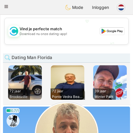
olombia
Citas
Toggle
Mode
Inloggen
navigation
💖
Vind je perfecte match
💖
Download nu onze dating-app!
💕
💕
Dating Man Florida
72 jaar
72 jaar
39 jaar
Brooksville
Ponte Vedra Beach
Winter Park
0.7/1