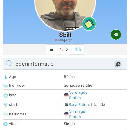
1
Sbill
Lange tijd
0
ledeninformatie
Age
54 jaar
hier voor
Serieuze relatie
Verenigde
land
Staten
Florida
stad
Boca Raton
,
Verenigde
herkomst
Staten
vitaal
Single