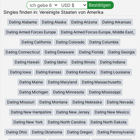
Singles finden in: Vereinigte Staaten von Amerika
Dating Alabama
Dating Alaska
Dating Arizona
Dating Arkansas
Dating Armed Forces Europe
Dating Armed Forces Europe, Middle East,
Dating California
Dating Colorado
Dating Columbia
Dating Connecticut
Dating Delaware
Dating Florida
Dating Georgia
Dating Hawaii
Dating Idaho
Dating Illinois
Dating Indiana
Dating Iowa
Dating Kansas
Dating Kentucky
Dating Louisiana
Dating Maine
Dating Maryland
Dating Massachusetts
Dating Michigan
Dating Minnesota
Dating Mississippi
Dating Missouri
Dating Montana
Dating Nebraska
Dating Nevada
Dating New Hampshire
Dating New Jersey
Dating New Mexico
Dating New York
Dating North Carolina
Dating North Dakota
Dating Ohio
Dating Oklahoma
Dating Oregon
Dating Pennsylvania