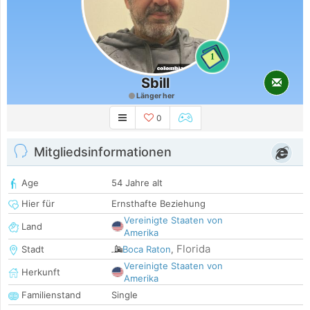
1
Sbill
Länger her
0
Mitgliedsinformationen
Age
54 Jahre alt
Hier für
Ernsthafte Beziehung
Vereinigte Staaten von
Land
Amerika
Florida
Stadt
Boca Raton
,
Vereinigte Staaten von
Herkunft
Amerika
Familienstand
Single