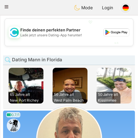
olombia
Citas
Toggle
Mode
Login
navigation
💖
Finde deinen perfekten Partner
💖
Lade jetzt unsere Dating-App herunter!
💕
💕
Dating Mann in Florida
65 Jahre alt
56 Jahre alt
50 Jahre alt
New Port Richey
West Palm Beach
Kissimmee
0.7/1