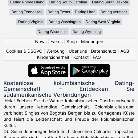
Dating Rhode Island
Dating South Carolina
Dating South Dakota
Dating Tennessee
Dating Texas
Dating Utah
Dating Vermont
Dating Virginia
Dating Washington
Dating West Virginia
Dating Wisconsin
Dating Wyoming
News
|
Fakes
|
Shop
|
Meinungen
Cookies & DSGVO
|
Werbung
|
Über uns
|
Datenschutz
|
AGB
|
Kindersicherheit
|
Kontakt
|
FAQ
Kostenlose kolumbianische Dating-
Gemeinschaft – Entdecken Sie
südamerikanische Verbindungen
¡Hola! Erleben Sie die Wärme kolumbianischer Gastfreundschaft
durch unsere lebendige Gemeinschaft. Colombia-citas.com
verbindet Singles von Bogotás Bergen bis zu Cartagenas Küste
und feiert die Leidenschaft und Freude der kolumbianischen
Kultur.
Ob Sie im lebendigen Medellín, historischen Cali oder tropischen
Barranquilla sind – treffen Sie kompatible Kolumbianer, die Ihre