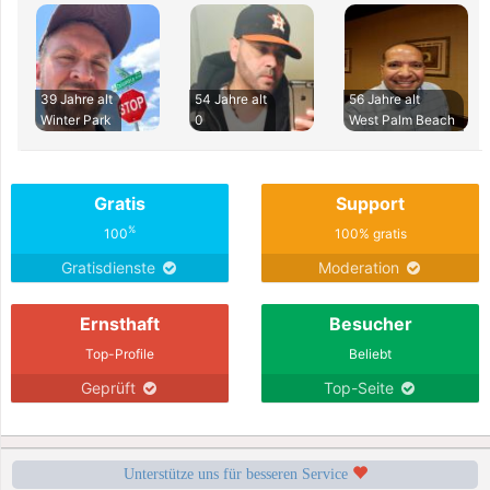
39 Jahre alt
54 Jahre alt
56 Jahre alt
Winter Park
0
West Palm Beach
Gratis
Support
%
100
100% gratis
Gratisdienste
Moderation
Ernsthaft
Besucher
Top-Profile
Beliebt
Geprüft
Top-Seite
Unterstütze uns für besseren Service