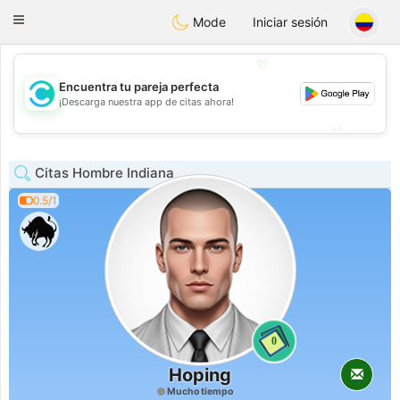
olombia
Citas
Toggle
Mode
Iniciar sesión
navigation
💖
Encuentra tu pareja perfecta
💖
¡Descarga nuestra app de citas ahora!
💕
💕
Citas Hombre Indiana
0.5/1
0
Hoping
Mucho tiempo