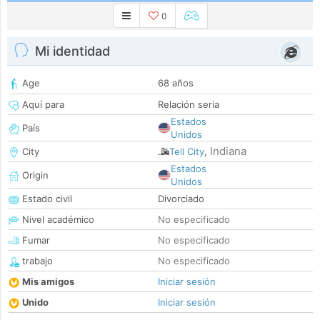
0
Mi identidad
Age
68 años
Aquí para
Relación seria
Estados
País
Unidos
Indiana
City
Tell City
,
Estados
Origin
Unidos
Estado civil
Divorciado
Nivel académico
No especificado
Fumar
No especificado
trabajo
No especificado
Mis amigos
Iniciar sesión
Unido
Iniciar sesión