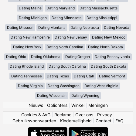
Dating Maine
Dating Maryland
Dating Massachusetts
Dating Michigan
Dating Minnesota
Dating Mississippi
Dating Missouri
Dating Montana
Dating Nebraska
Dating Nevada
Dating New Hampshire
Dating New Jersey
Dating New Mexico
Dating New York
Dating North Carolina
Dating North Dakota
Dating Ohio
Dating Oklahoma
Dating Oregon
Dating Pennsylvania
Dating Rhode Island
Dating South Carolina
Dating South Dakota
Dating Tennessee
Dating Texas
Dating Utah
Dating Vermont
Dating Virginia
Dating Washington
Dating West Virginia
Dating Wisconsin
Dating Wyoming
Nieuws
|
Oplichters
|
Winkel
|
Meningen
Cookies & AVG
|
Reclame
|
Over ons
|
Privacy
|
Gebruiksvoorwaarden
|
Kinderveiligheid
|
Contact
|
FAQ