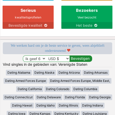
Serieus
Bezoekers
kwaliteitsprofielen
Veel bezocht
Bevestigde kwaliteit
Het beste
We werken hard om je de beste service te geven, wees alsjeblieft
ondersteunend
Vind singles in de gebieden van: Verenigde Staten
Dating Alabama
Dating Alaska
Dating Arizona
Dating Arkansas
Dating Armed Forces Europe
Dating Armed Forces Europe, Middle East,
Dating California
Dating Colorado
Dating Columbia
Dating Connecticut
Dating Delaware
Dating Florida
Dating Georgia
Dating Hawaii
Dating Idaho
Dating Illinois
Dating Indiana
Dating Iowa
Dating Kansas
Dating Kentucky
Dating Louisiana