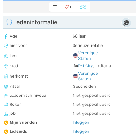
0
ledeninformatie
Age
68 jaar
hier voor
Serieuze relatie
Verenigde
land
Staten
Indiana
stad
Tell City
,
Verenigde
herkomst
Staten
vitaal
Gescheiden
academisch niveau
Niet gespecificeerd
Roken
Niet gespecificeerd
job
Niet gespecificeerd
Mijn vrienden
Inloggen
Lid sinds
Inloggen