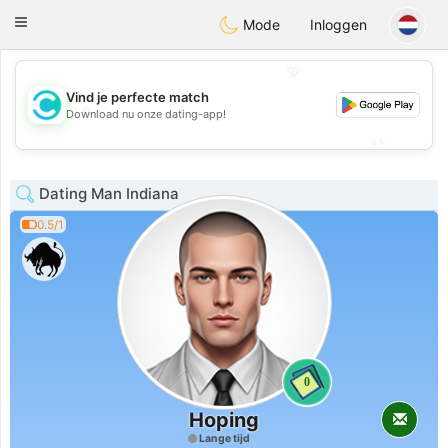
olombia
Citas
Toggle
Mode
Inloggen
navigation
💖
Vind je perfecte match
💖
Download nu onze dating-app!
💕
💕
Dating Man Indiana
0.5/1
0
Hoping
Lange tijd