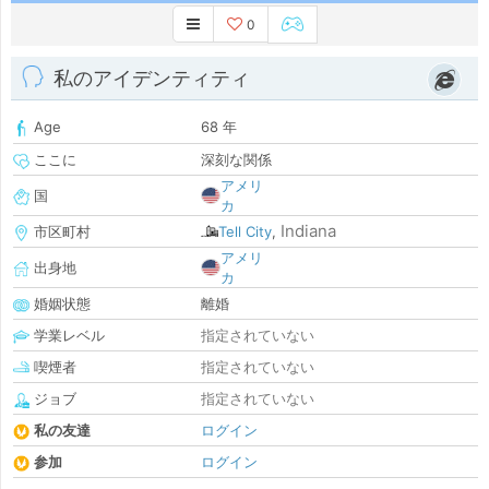
0
私のアイデンティティ
Age
68 年
ここに
深刻な関係
アメリ
国
カ
Indiana
市区町村
Tell City
,
アメリ
出身地
カ
婚姻状態
離婚
学業レベル
指定されていない
喫煙者
指定されていない
ジョブ
指定されていない
私の友達
ログイン
参加
ログイン