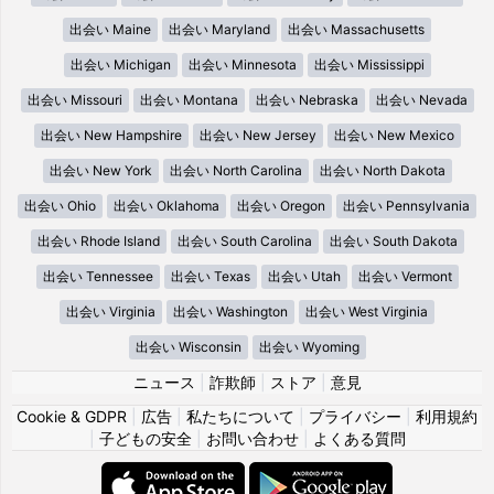
出会い Maine
出会い Maryland
出会い Massachusetts
出会い Michigan
出会い Minnesota
出会い Mississippi
出会い Missouri
出会い Montana
出会い Nebraska
出会い Nevada
出会い New Hampshire
出会い New Jersey
出会い New Mexico
出会い New York
出会い North Carolina
出会い North Dakota
出会い Ohio
出会い Oklahoma
出会い Oregon
出会い Pennsylvania
出会い Rhode Island
出会い South Carolina
出会い South Dakota
出会い Tennessee
出会い Texas
出会い Utah
出会い Vermont
出会い Virginia
出会い Washington
出会い West Virginia
出会い Wisconsin
出会い Wyoming
ニュース
|
詐欺師
|
ストア
|
意見
Cookie & GDPR
|
広告
|
私たちについて
|
プライバシー
|
利用規約
|
子どもの安全
|
お問い合わせ
|
よくある質問