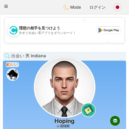
olombia
Citas
Toggle
Mode
ログイン
navigation
💖
理想の相手を見つけよう
💖
今すぐ出会い系アプリをダウンロード！
💕
💕
出会い 男 Indiana
0.5/1
0
Hoping
長時間