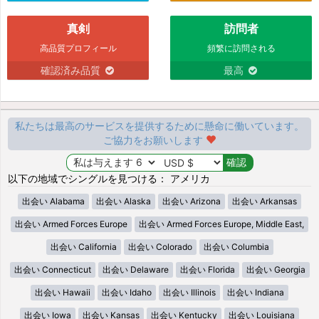
真剣
訪問者
高品質プロフィール
頻繁に訪問される
確認済み品質
最高
私たちは最高のサービスを提供するために懸命に働いています。
ご協力をお願いします
以下の地域でシングルを見つける： アメリカ
出会い Alabama
出会い Alaska
出会い Arizona
出会い Arkansas
出会い Armed Forces Europe
出会い Armed Forces Europe, Middle East,
出会い California
出会い Colorado
出会い Columbia
出会い Connecticut
出会い Delaware
出会い Florida
出会い Georgia
出会い Hawaii
出会い Idaho
出会い Illinois
出会い Indiana
出会い Iowa
出会い Kansas
出会い Kentucky
出会い Louisiana