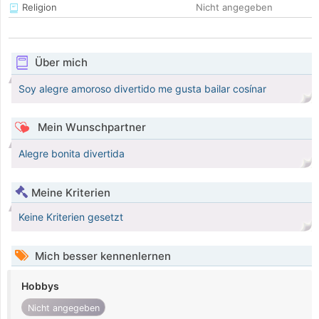
Religion
Nicht angegeben
Über mich
Soy alegre amoroso divertido me gusta bailar cosínar
Mein Wunschpartner
Alegre bonita divertida
Meine Kriterien
Keine Kriterien gesetzt
Mich besser kennenlernen
Hobbys
Nicht angegeben