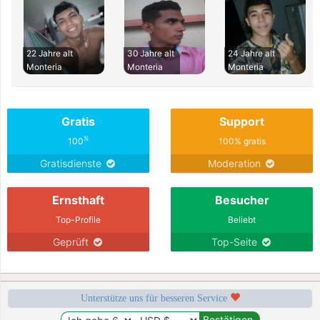
22 Jahre alt
30 Jahre alt
24 Jahre alt
Monteria
Monteria
Monteria
Gratis
Support
%
100
100% gratis
Gratisdienste
Moderation
Ernsthaft
Besucher
Top-Profile
Beliebt
Geprüft
Top-Seite
Unterstütze uns für besseren Service