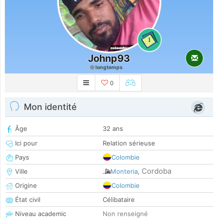
1
Johnp93
longtemps
0
Mon identité
Âge
32 ans
Ici pour
Relation sérieuse
Pays
Colombie
Cordoba
Ville
Monteria
,
Origine
Colombie
État civil
Célibataire
Niveau academic
Non renseigné