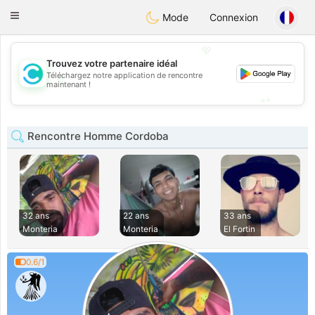
olombia
Citas
Toggle
Mode
Connexion
navigation
💖
Trouvez votre partenaire idéal
💖
Téléchargez notre application de rencontre
maintenant !
💕
💕
Rencontre Homme Cordoba
32 ans
22 ans
33 ans
Monteria
Monteria
El Fortin
0.6/1