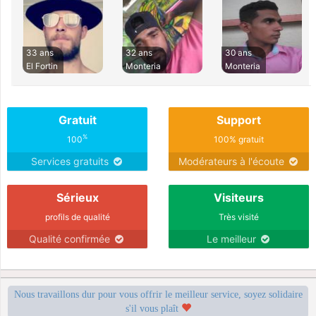
33 ans
32 ans
30 ans
El Fortin
Monteria
Monteria
Gratuit
Support
%
100
100% gratuit
Services gratuits
Modérateurs à l'écoute
Sérieux
Visiteurs
profils de qualité
Très visité
Qualité confirmée
Le meilleur
Nous travaillons dur pour vous offrir le meilleur service, soyez solidaire
s'il vous plaît