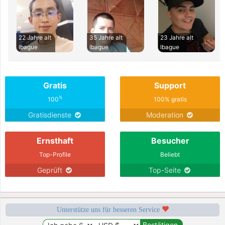
22 Jahre alt
35 Jahre alt
23 Jahre alt
Ibague
Ibague
Ibague
Gratis
Support
%
100
100% gratis
Gratisdienste
Moderation
Ernsthaft
Besucher
Top-Profile
Beliebt
Geprüft
Top-Seite
Unterstütze uns für besseren Service