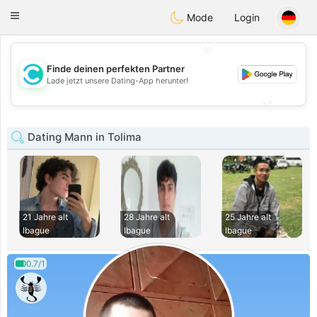
olombia
Citas
Toggle
Mode
Login
navigation
💖
Finde deinen perfekten Partner
💖
Lade jetzt unsere Dating-App herunter!
💕
💕
Dating Mann in Tolima
21 Jahre alt
28 Jahre alt
25 Jahre alt
Ibague
Ibague
Ibague
0.7/1