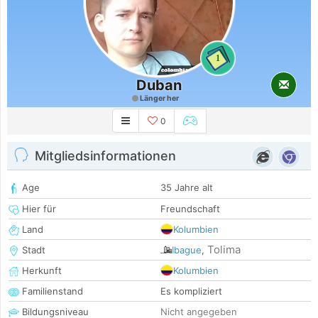
1
Duban
Länger her
0
Mitgliedsinformationen
Age
35 Jahre alt
Hier für
Freundschaft
Land
Kolumbien
Tolima
Stadt
Ibague
,
Herkunft
Kolumbien
Familienstand
Es kompliziert
Bildungsniveau
Nicht angegeben