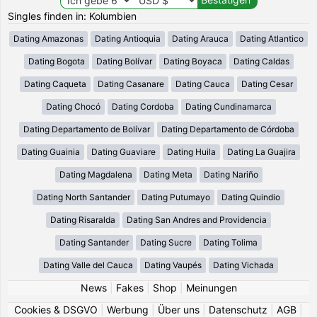
Singles finden in: Kolumbien
Dating Amazonas
Dating Antioquia
Dating Arauca
Dating Atlantico
Dating Bogota
Dating Bolívar
Dating Boyaca
Dating Caldas
Dating Caqueta
Dating Casanare
Dating Cauca
Dating Cesar
Dating Chocó
Dating Cordoba
Dating Cundinamarca
Dating Departamento de Bolívar
Dating Departamento de Córdoba
Dating Guainia
Dating Guaviare
Dating Huila
Dating La Guajira
Dating Magdalena
Dating Meta
Dating Nariño
Dating North Santander
Dating Putumayo
Dating Quindio
Dating Risaralda
Dating San Andres and Providencia
Dating Santander
Dating Sucre
Dating Tolima
Dating Valle del Cauca
Dating Vaupés
Dating Vichada
News
|
Fakes
|
Shop
|
Meinungen
Cookies & DSGVO
|
Werbung
|
Über uns
|
Datenschutz
|
AGB
|