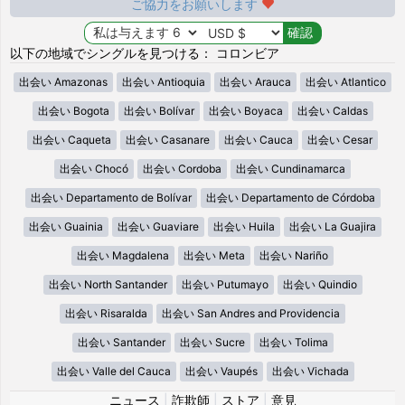
ご協力をお願いします
以下の地域でシングルを見つける： コロンビア
出会い Amazonas
出会い Antioquia
出会い Arauca
出会い Atlantico
出会い Bogota
出会い Bolívar
出会い Boyaca
出会い Caldas
出会い Caqueta
出会い Casanare
出会い Cauca
出会い Cesar
出会い Chocó
出会い Cordoba
出会い Cundinamarca
出会い Departamento de Bolívar
出会い Departamento de Córdoba
出会い Guainia
出会い Guaviare
出会い Huila
出会い La Guajira
出会い Magdalena
出会い Meta
出会い Nariño
出会い North Santander
出会い Putumayo
出会い Quindio
出会い Risaralda
出会い San Andres and Providencia
出会い Santander
出会い Sucre
出会い Tolima
出会い Valle del Cauca
出会い Vaupés
出会い Vichada
ニュース
|
詐欺師
|
ストア
|
意見