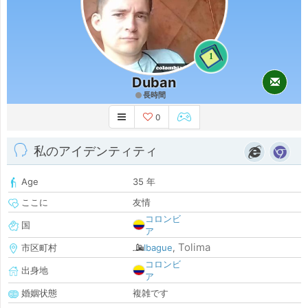
1
Duban
長時間
0
私のアイデンティティ
Age
35 年
ここに
友情
コロンビ
国
ア
Tolima
市区町村
Ibague
,
コロンビ
出身地
ア
婚姻状態
複雑です