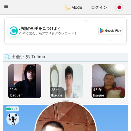
olombia
Citas
Toggle
Mode
ログイン
navigation
💖
理想の相手を見つけよう
💖
今すぐ出会い系アプリをダウンロード！
💕
💕
出会い 男 Tolima
22 年
28 年
43 年
Ibague
Ibague
Ibague
0.7/1