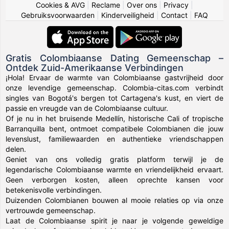
Cookies & AVG
|
Reclame
|
Over ons
|
Privacy
|
Gebruiksvoorwaarden
|
Kinderveiligheid
|
Contact
|
FAQ
Gratis Colombiaanse Dating Gemeenschap –
Ontdek Zuid-Amerikaanse Verbindingen
¡Hola! Ervaar de warmte van Colombiaanse gastvrijheid door
onze levendige gemeenschap. Colombia-citas.com verbindt
singles van Bogotá's bergen tot Cartagena's kust, en viert de
passie en vreugde van de Colombiaanse cultuur.
Of je nu in het bruisende Medellín, historische Cali of tropische
Barranquilla bent, ontmoet compatibele Colombianen die jouw
levenslust, familiewaarden en authentieke vriendschappen
delen.
Geniet van ons volledig gratis platform terwijl je de
legendarische Colombiaanse warmte en vriendelijkheid ervaart.
Geen verborgen kosten, alleen oprechte kansen voor
betekenisvolle verbindingen.
Duizenden Colombianen bouwen al mooie relaties op via onze
vertrouwde gemeenschap.
Laat de Colombiaanse spirit je naar je volgende geweldige