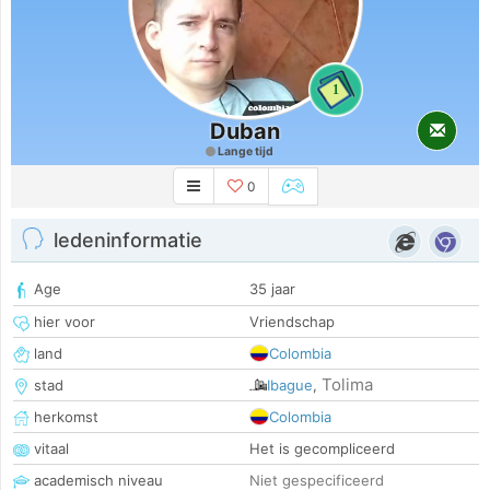
1
Duban
Lange tijd
0
ledeninformatie
Age
35 jaar
hier voor
Vriendschap
land
Colombia
Tolima
stad
Ibague
,
herkomst
Colombia
vitaal
Het is gecompliceerd
academisch niveau
Niet gespecificeerd