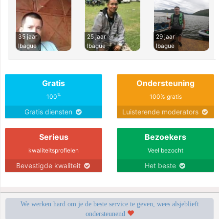
35 jaar
25 jaar
29 jaar
Ibague
Ibague
Ibague
Gratis
Ondersteuning
%
100
100% gratis
Gratis diensten
Luisterende moderators
Serieus
Bezoekers
kwaliteitsprofielen
Veel bezocht
Bevestigde kwaliteit
Het beste
We werken hard om je de beste service te geven, wees alsjeblieft
ondersteunend