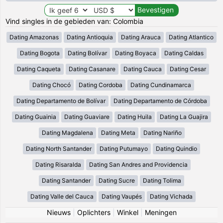
Vind singles in de gebieden van: Colombia
Dating Amazonas
Dating Antioquia
Dating Arauca
Dating Atlantico
Dating Bogota
Dating Bolívar
Dating Boyaca
Dating Caldas
Dating Caqueta
Dating Casanare
Dating Cauca
Dating Cesar
Dating Chocó
Dating Cordoba
Dating Cundinamarca
Dating Departamento de Bolívar
Dating Departamento de Córdoba
Dating Guainia
Dating Guaviare
Dating Huila
Dating La Guajira
Dating Magdalena
Dating Meta
Dating Nariño
Dating North Santander
Dating Putumayo
Dating Quindio
Dating Risaralda
Dating San Andres and Providencia
Dating Santander
Dating Sucre
Dating Tolima
Dating Valle del Cauca
Dating Vaupés
Dating Vichada
Nieuws
|
Oplichters
|
Winkel
|
Meningen