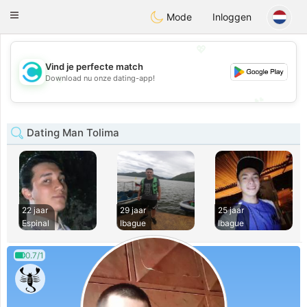
olombia
Citas
Toggle
Mode
Inloggen
navigation
💖
Vind je perfecte match
💖
Download nu onze dating-app!
💕
💕
Dating Man Tolima
22 jaar
29 jaar
25 jaar
Espinal
Ibague
Ibague
0.7/1