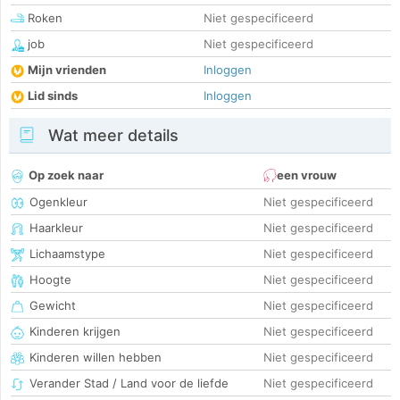
Roken
Niet gespecificeerd
job
Niet gespecificeerd
Mijn vrienden
Inloggen
Lid sinds
Inloggen
Wat meer details
Op zoek naar
een vrouw
Ogenkleur
Niet gespecificeerd
Haarkleur
Niet gespecificeerd
Lichaamstype
Niet gespecificeerd
Hoogte
Niet gespecificeerd
Gewicht
Niet gespecificeerd
Kinderen krijgen
Niet gespecificeerd
Kinderen willen hebben
Niet gespecificeerd
Verander Stad / Land voor de liefde
Niet gespecificeerd