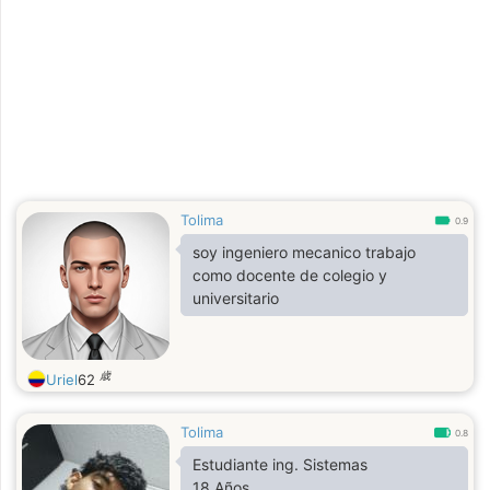
Tolima
0.9
soy ingeniero mecanico trabajo
como docente de colegio y
universitario
歳
Uriel
62
Tolima
0.8
Estudiante ing. Sistemas
18 Años