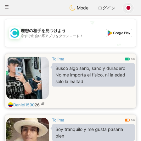
olombia
Citas
Toggle
Mode
ログイン
navigation
💖
理想の相手を見つけよう
💖
今すぐ出会い系アプリをダウンロード！
💕
💕
Tolima
0.8
Busco algo serio, sano y duradero
No me importa el físico, ni la edad
solo la lealtad
歳
Daniel1590
26
Tolima
0.6
Soy tranquilo y me gusta pasarla
bien