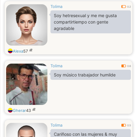
Tolima
0.2
Soy hetresexual y me me gusta
compartirtiempo con gente
agradable
歳
Alexa
57
Tolima
0.6
Soy músico trabajador humilde
歳
Gherar
43
Tolima
0.5
Cariñoso con las mujeres & muy