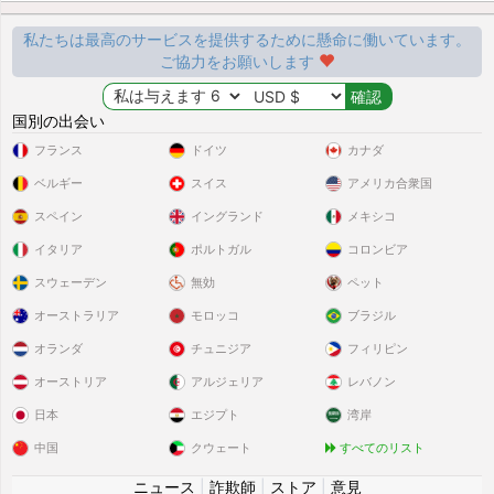
私たちは最高のサービスを提供するために懸命に働いています。
ご協力をお願いします
国別の出会い
フランス
ドイツ
カナダ
ベルギー
スイス
アメリカ合衆国
スペイン
イングランド
メキシコ
イタリア
ポルトガル
コロンビア
スウェーデン
無効
ペット
オーストラリア
モロッコ
ブラジル
オランダ
チュニジア
フィリピン
オーストリア
アルジェリア
レバノン
日本
エジプト
湾岸
中国
クウェート
すべてのリスト
ニュース
|
詐欺師
|
ストア
|
意見