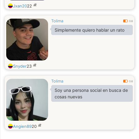
歳
Jxan20
22
Tolima
0.6
Simplemente quiero hablar un rato
歳
Snyder
23
Tolima
0.6
Soy una persona social en busca de
cosas nuevas
歳
Angien89
20