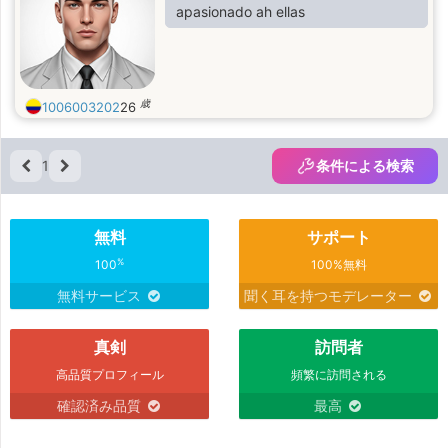
apasionado ah ellas
歳
1006003202
26
1
条件による検索
無料
サポート
%
100
100%無料
無料サービス
聞く耳を持つモデレーター
真剣
訪問者
高品質プロフィール
頻繁に訪問される
確認済み品質
最高