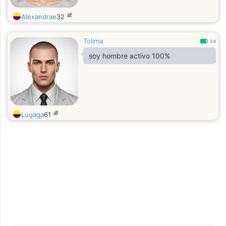
歳
Alexandrae
32
Tolima
0.8
soy hombre activo 100%
歳
Lugaga
61