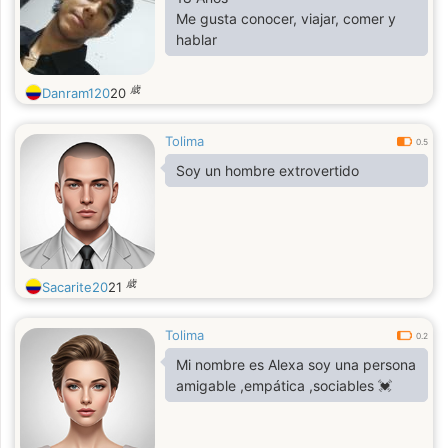
Me gusta conocer, viajar, comer y
hablar
歳
Danram120
20
Tolima
0.5
Soy un hombre extrovertido
歳
Sacarite20
21
Tolima
0.2
Mi nombre es Alexa soy una persona
amigable ,empática ,sociables 💓