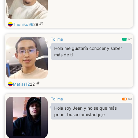
歳
Theniko96
29
Tolima
0.7
Hola me gustaría conocer y saber
más de ti
歳
Matias12
22
Tolima
0.6
Hola soy Jean y no se que más
poner busco amistad jeje