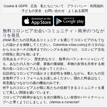
Cookie & GDPR
|
広告
|
私たちについて
|
プライバシー
|
利用規約
|
子どもの安全
|
お問い合わせ
|
よくある質問
無料コロンビア出会いコミュニティ - 南米のつなが
りを発見
¡Hola! 私たちの活気あるコミュニティを通じてコロンビアのもてな
しの温かさを体験してください。Colombia-citas.comはボゴタの山
からカルタヘナの海岸までのシングルを結びつけ、コロンビア文化
の情熱と喜びを祝います。
活気あるメデジン、歴史的なカリ、熱帯のバランキージャにいて
も、あなたの人生への愛、家族の価値観、本物の友情を共有する相
性の良いコロンビア人と出会ってください。
伝説的なコロンビアの温かさと友好性を体験しながら、私たちの完
全無料プラットフォームをお楽しみください。隠れた料金はなく、
有意義なつながりの真の機会のみです。
何千ものコロンビア人が既に私たちの信頼できるコミュニティを通
じて美しい関係を築いています。
コロンビアの精神があなたを次の素晴らしい友情やパートナーシッ
プへと導くようにしましょう。¡Vamos a conectar!