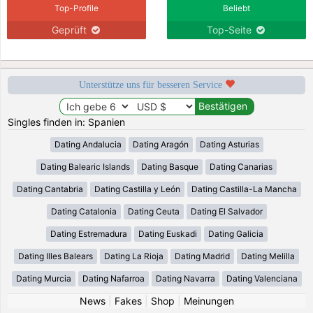
Top-Profile
Beliebt
Geprüft
Top-Seite
Unterstütze uns für besseren Service
Singles finden in: Spanien
Dating Andalucia
Dating Aragón
Dating Asturias
Dating Balearic Islands
Dating Basque
Dating Canarias
Dating Cantabria
Dating Castilla y León
Dating Castilla-La Mancha
Dating Catalonia
Dating Ceuta
Dating El Salvador
Dating Estremadura
Dating Euskadi
Dating Galicia
Dating Illes Balears
Dating La Rioja
Dating Madrid
Dating Melilla
Dating Murcia
Dating Nafarroa
Dating Navarra
Dating Valenciana
News
|
Fakes
|
Shop
|
Meinungen