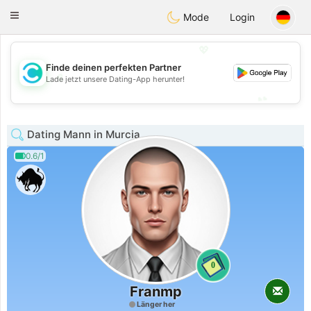
olombia
Citas
Toggle
Mode
Login
navigation
💖
Finde deinen perfekten Partner
💖
Lade jetzt unsere Dating-App herunter!
💕
💕
Dating Mann in Murcia
0.6/1
0
Franmp
Länger her