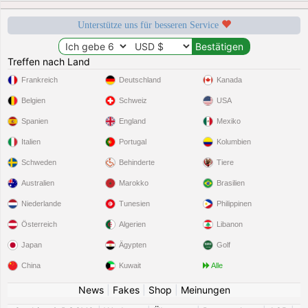
Unterstütze uns für besseren Service
Treffen nach Land
Frankreich
Deutschland
Kanada
Belgien
Schweiz
USA
Spanien
England
Mexiko
Italien
Portugal
Kolumbien
Schweden
Behinderte
Tiere
Australien
Marokko
Brasilien
Niederlande
Tunesien
Philippinen
Österreich
Algerien
Libanon
Japan
Ägypten
Golf
China
Kuwait
Alle
News
|
Fakes
|
Shop
|
Meinungen