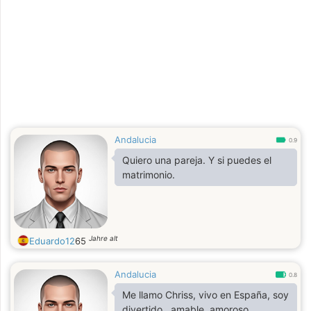
Andalucia
0.9
Quiero una pareja. Y si puedes el
matrimonio.
Jahre alt
Eduardo12
65
Andalucia
0.8
Me llamo Chriss, vivo en España, soy
divertido , amable, amoroso,