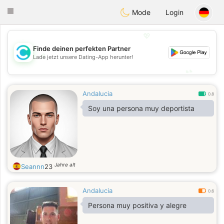
olombia
Citas
Toggle
Mode
Login
navigation
💖
Finde deinen perfekten Partner
💖
Lade jetzt unsere Dating-App herunter!
💕
💕
Andalucia
0.8
Soy una persona muy deportista
Jahre alt
Seannn
23
Andalucia
0.6
Persona muy positiva y alegre