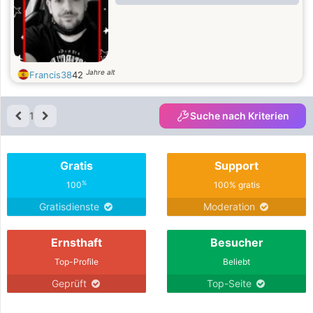
Jahre alt
Francis38
42
1
Suche nach Kriterien
Gratis
Support
%
100
100% gratis
Gratisdienste
Moderation
Ernsthaft
Besucher
Top-Profile
Beliebt
Geprüft
Top-Seite