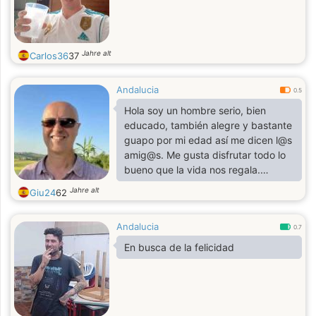
Jahre alt
Carlos36
37
Andalucia
0.5
Hola soy un hombre serio, bien
educado, también alegre y bastante
guapo por mi edad así me dicen l@s
amig@s. Me gusta disfrutar todo lo
bueno que la vida nos regala.
Trabajo como terapeuta y me gusta
Jahre alt
Giu24
62
mucho. Amo la naturaleza, la
música, leer, y mas. Te cuentearé
Andalucia
cuando conocimos!
0.7
En busca de la felicidad