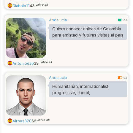
Jahre alt
Diabolo11
43
Andalucia
0.8
Quiero conocer chicas de Colombia
para amistad y futuras visitas al país
Jahre alt
Antonioesp
39
Andalucia
0.3
Humanitarian, internationalist,
progressive, liberal;
Jahre alt
Airbus320
66