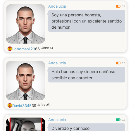
Andalucia
0.6
Soy una persona honesta,
profesional con un excelente sentido
de humor.
Jahre alt
Loboman123
66
Andalucia
0.6
Hola buenas soy sincero cariñoso
sensible con caracter
Jahre alt
David3345
39
Andalucia
0.8
Divertido y cariñoso