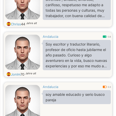
cariñoso, respetuoso me adapto a
todas las personas y culturas, muy
trabajador, con buena calidad de
vida la cual quiero compartir con
Jahre alt
Chriss
44
una buena mujer, a la cual trataré
como una princesa
Andalucia
0.8
Soy escritor y traductor literario,
profesor de oficio hasta jubilarme el
año pasado. Curioso y algo
aventurero en la vida, busco nuevas
experiencias y por eso me mudo a
Colombia, cerca de Pereira, el año
Jahre alt
Jonlm
70
que viene.
Andalucia
0.3
soy amable educado y serio busco
pareja