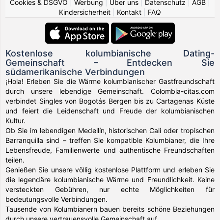
Cookies & DSGVO
|
Werbung
|
Über uns
|
Datenschutz
|
AGB
|
Kindersicherheit
|
Kontakt
|
FAQ
Kostenlose kolumbianische Dating-
Gemeinschaft – Entdecken Sie
südamerikanische Verbindungen
¡Hola! Erleben Sie die Wärme kolumbianischer Gastfreundschaft
durch unsere lebendige Gemeinschaft. Colombia-citas.com
verbindet Singles von Bogotás Bergen bis zu Cartagenas Küste
und feiert die Leidenschaft und Freude der kolumbianischen
Kultur.
Ob Sie im lebendigen Medellín, historischen Cali oder tropischen
Barranquilla sind – treffen Sie kompatible Kolumbianer, die Ihre
Lebensfreude, Familienwerte und authentische Freundschaften
teilen.
Genießen Sie unsere völlig kostenlose Plattform und erleben Sie
die legendäre kolumbianische Wärme und Freundlichkeit. Keine
versteckten Gebühren, nur echte Möglichkeiten für
bedeutungsvolle Verbindungen.
Tausende von Kolumbianern bauen bereits schöne Beziehungen
durch unsere vertrauensvolle Gemeinschaft auf.