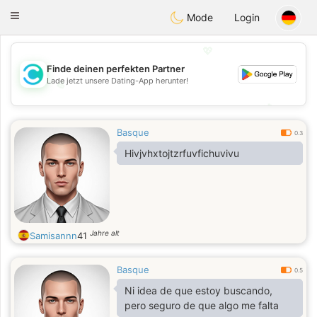
olombia
Citas
Toggle
Mode
Login
navigation
💖
Finde deinen perfekten Partner
Lade jetzt unsere Dating-App herunter!
💖
💕
💕
Basque
0.3
Hivjvhxtojtzrfuvfichuvivu
Jahre alt
Samisannn
41
Basque
0.5
Ni idea de que estoy buscando,
pero seguro de que algo me falta