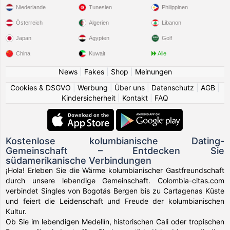
Niederlande
Tunesien
Philippinen
Österreich
Algerien
Libanon
Japan
Ägypten
Golf
China
Kuwait
Alle
News
|
Fakes
|
Shop
|
Meinungen
Cookies & DSGVO
|
Werbung
|
Über uns
|
Datenschutz
|
AGB
|
Kindersicherheit
|
Kontakt
|
FAQ
Kostenlose kolumbianische Dating-
Gemeinschaft – Entdecken Sie
südamerikanische Verbindungen
¡Hola! Erleben Sie die Wärme kolumbianischer Gastfreundschaft
durch unsere lebendige Gemeinschaft. Colombia-citas.com
verbindet Singles von Bogotás Bergen bis zu Cartagenas Küste
und feiert die Leidenschaft und Freude der kolumbianischen
Kultur.
Ob Sie im lebendigen Medellín, historischen Cali oder tropischen