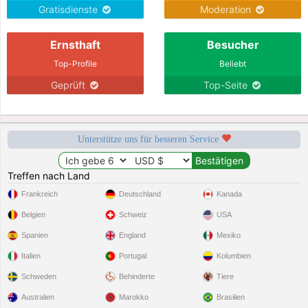
Gratisdienste
Moderation
Ernsthaft
Besucher
Top-Profile
Beliebt
Geprüft
Top-Seite
Unterstütze uns für besseren Service
Treffen nach Land
Frankreich
Deutschland
Kanada
Belgien
Schweiz
USA
Spanien
England
Mexiko
Italien
Portugal
Kolumbien
Schweden
Behinderte
Tiere
Australien
Marokko
Brasilien