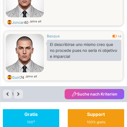
Jahre alt
Joncar
40
Basque
0.6
El describirse uno mismo creo que
no procede pues no sería ni objetivo
e imparcial
Jahre alt
Guiri
74
1
Suche nach Kriterien
Gratis
Support
%
100
100% gratis