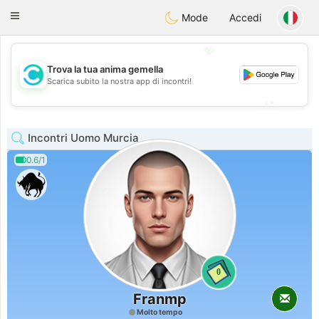
olombia
Citas
Toggle
Mode
Accedi
navigation
💖
Trova la tua anima gemella
💖
Scarica subito la nostra app di incontri!
💕
💕
Incontri Uomo Murcia
0.6/1
0
Franmp
Molto tempo