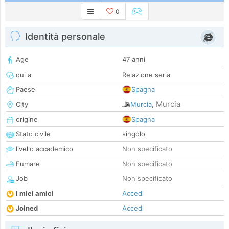
0
Identità personale
Age
47 anni
qui a
Relazione seria
Paese
Spagna
Murcia
City
Murcia
,
origine
Spagna
Stato civile
singolo
livello accademico
Non specificato
Fumare
Non specificato
Job
Non specificato
I miei amici
Accedi
Joined
Accedi