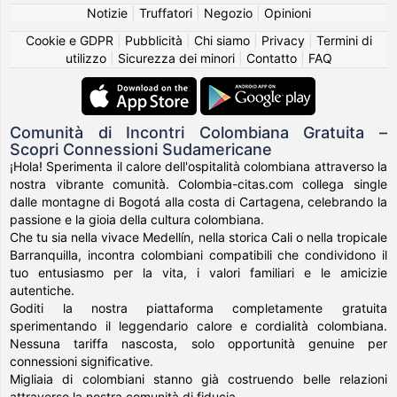
Notizie
|
Truffatori
|
Negozio
|
Opinioni
Cookie e GDPR
|
Pubblicità
|
Chi siamo
|
Privacy
|
Termini di
utilizzo
|
Sicurezza dei minori
|
Contatto
|
FAQ
Comunità di Incontri Colombiana Gratuita –
Scopri Connessioni Sudamericane
¡Hola! Sperimenta il calore dell'ospitalità colombiana attraverso la
nostra vibrante comunità. Colombia-citas.com collega single
dalle montagne di Bogotá alla costa di Cartagena, celebrando la
passione e la gioia della cultura colombiana.
Che tu sia nella vivace Medellín, nella storica Cali o nella tropicale
Barranquilla, incontra colombiani compatibili che condividono il
tuo entusiasmo per la vita, i valori familiari e le amicizie
autentiche.
Goditi la nostra piattaforma completamente gratuita
sperimentando il leggendario calore e cordialità colombiana.
Nessuna tariffa nascosta, solo opportunità genuine per
connessioni significative.
Migliaia di colombiani stanno già costruendo belle relazioni
attraverso la nostra comunità di fiducia.