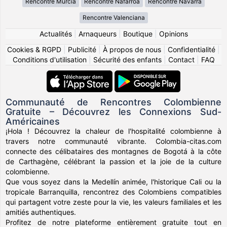
Rencontre Murcia
Rencontre Nafarroa
Rencontre Navarra
Rencontre Valenciana
Actualités
|
Arnaqueurs
|
Boutique
|
Opinions
Cookies & RGPD
|
Publicité
|
À propos de nous
|
Confidentialité
|
Conditions d'utilisation
|
Sécurité des enfants
|
Contact
|
FAQ
Communauté de Rencontres Colombienne
Gratuite – Découvrez les Connexions Sud-
Américaines
¡Hola ! Découvrez la chaleur de l'hospitalité colombienne à
travers notre communauté vibrante. Colombia-citas.com
connecte des célibataires des montagnes de Bogotá à la côte
de Carthagène, célébrant la passion et la joie de la culture
colombienne.
Que vous soyez dans la Medellín animée, l'historique Cali ou la
tropicale Barranquilla, rencontrez des Colombiens compatibles
qui partagent votre zeste pour la vie, les valeurs familiales et les
amitiés authentiques.
Profitez de notre plateforme entièrement gratuite tout en