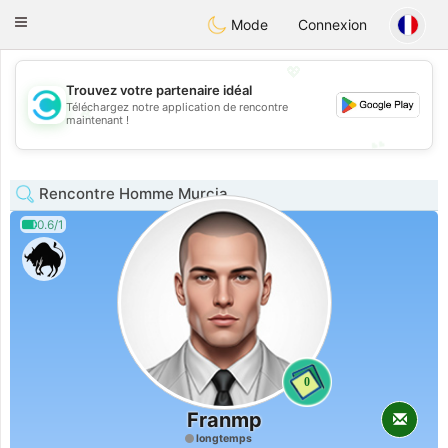
olombia
Citas
Toggle
Mode
Connexion
navigation
💖
Trouvez votre partenaire idéal
Téléchargez notre application de rencontre
💖
maintenant !
💕
💕
Rencontre Homme Murcia
0.6/1
0
Franmp
longtemps