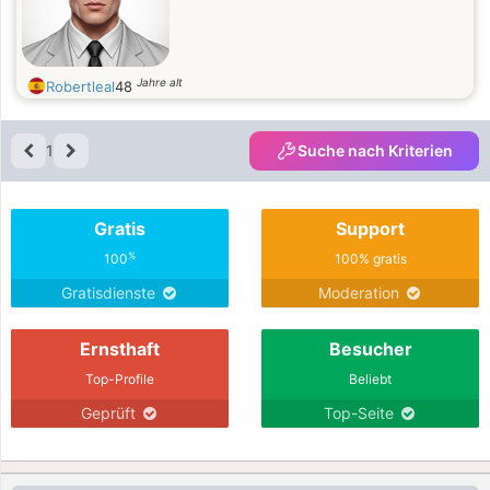
Jahre alt
Robertleal
48
1
Suche nach Kriterien
Gratis
Support
%
100
100% gratis
Gratisdienste
Moderation
Ernsthaft
Besucher
Top-Profile
Beliebt
Geprüft
Top-Seite