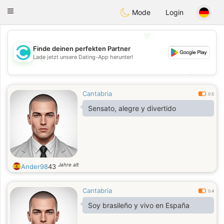
olombia
Citas
Toggle
Mode
Login
navigation
💖
Finde deinen perfekten Partner
Lade jetzt unsere Dating-App herunter!
💖
💕
💕
Cantabria
0.5
Sensato, alegre y divertido
Jahre alt
Ander98
43
Cantabria
0.4
Soy brasileño y vivo en España