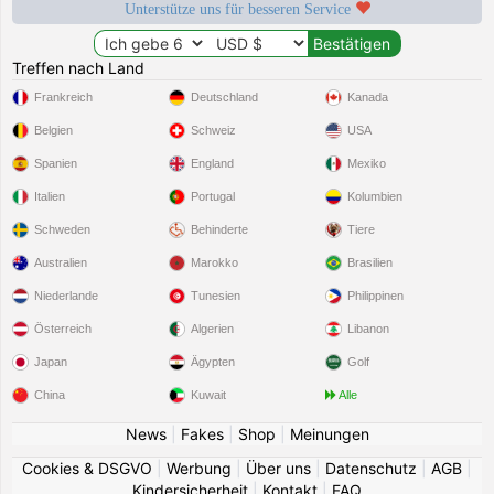
Unterstütze uns für besseren Service
Treffen nach Land
Frankreich
Deutschland
Kanada
Belgien
Schweiz
USA
Spanien
England
Mexiko
Italien
Portugal
Kolumbien
Schweden
Behinderte
Tiere
Australien
Marokko
Brasilien
Niederlande
Tunesien
Philippinen
Österreich
Algerien
Libanon
Japan
Ägypten
Golf
China
Kuwait
Alle
News
|
Fakes
|
Shop
|
Meinungen
Cookies & DSGVO
|
Werbung
|
Über uns
|
Datenschutz
|
AGB
|
Kindersicherheit
|
Kontakt
|
FAQ