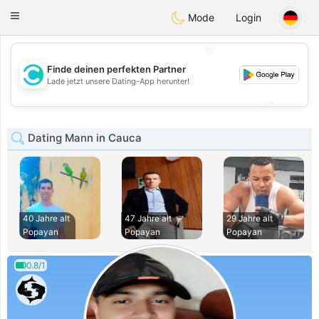
olombia
Citas
Toggle
Mode
Login
navigation
💖
Finde deinen perfekten Partner
💖
Lade jetzt unsere Dating-App herunter!
💕
💕
Dating Mann in Cauca
40 Jahre alt
47 Jahre alt
29 Jahre alt
Popayan
Popayan
Popayan
0.8/1