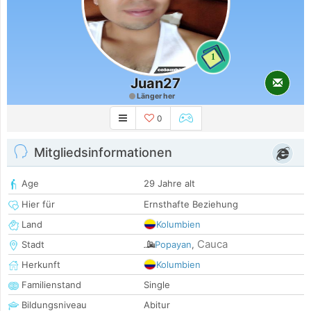
1
Juan27
Länger her
0
Mitgliedsinformationen
Age
29 Jahre alt
Hier für
Ernsthafte Beziehung
Land
Kolumbien
Cauca
Stadt
Popayan
,
Herkunft
Kolumbien
Familienstand
Single
Bildungsniveau
Abitur