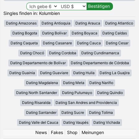
Singles finden in: Kolumbien
Dating Amazonas
Dating Antioquia
Dating Arauca
Dating Atlantico
Dating Bogota
Dating Bolívar
Dating Boyaca
Dating Caldas
Dating Caqueta
Dating Casanare
Dating Cauca
Dating Cesar
Dating Chocó
Dating Cordoba
Dating Cundinamarca
Dating Departamento de Bolívar
Dating Departamento de Córdoba
Dating Guainia
Dating Guaviare
Dating Huila
Dating La Guajira
Dating Magdalena
Dating Meta
Dating Nariño
Dating North Santander
Dating Putumayo
Dating Quindio
Dating Risaralda
Dating San Andres and Providencia
Dating Santander
Dating Sucre
Dating Tolima
Dating Valle del Cauca
Dating Vaupés
Dating Vichada
News
|
Fakes
|
Shop
|
Meinungen