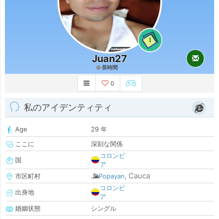
1
Juan27
長時間
0
私のアイデンティティ
Age
29 年
ここに
深刻な関係
コロンビ
国
ア
Cauca
市区町村
Popayan
,
コロンビ
出身地
ア
婚姻状態
シングル