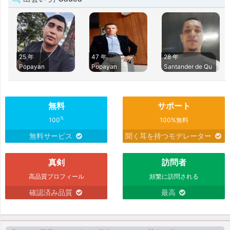
25 年
47 年
28 年
Popayan
Popayan
Santander de Qu
無料
サポート
%
100
100%無料
無料サービス
聞く耳を持つモデレーター
真剣
訪問者
高品質プロフィール
頻繁に訪問される
確認済み品質
最高