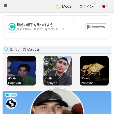
olombia
Citas
Toggle
Mode
ログイン
navigation
💖
理想の相手を見つけよう
💖
今すぐ出会い系アプリをダウンロード！
💕
💕
出会い 男 Cauca
45 年
25 年
35 年
Popayan
Popayan
Popayan
0.8/1