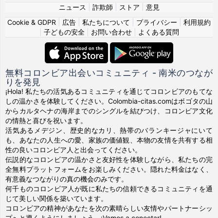
ニュース
|
詐欺師
|
ストア
|
意見
Cookie & GDPR
|
広告
|
私たちについて
|
プライバシー
|
利用規約
|
子どもの安全
|
お問い合わせ
|
よくある質問
無料コロンビア出会いコミュニティ - 南米のつなが
りを発見
¡Hola! 私たちの活気あるコミュニティを通じてコロンビアのもてな
しの温かさを体験してください。Colombia-citas.comはボゴタの山
からカルタヘナの海岸までのシングルを結びつけ、コロンビア文化
の情熱と喜びを祝います。
活気あるメデジン、歴史的なカリ、熱帯のバランキージャにいて
も、あなたの人生への愛、家族の価値観、本物の友情を共有する相
性の良いコロンビア人と出会ってください。
伝説的なコロンビアの温かさと友好性を体験しながら、私たちの完
全無料プラットフォームをお楽しみください。隠れた料金はなく、
有意義なつながりの真の機会のみです。
何千ものコロンビア人が既に私たちの信頼できるコミュニティを通
じて美しい関係を築いています。
コロンビアの精神があなたを次の素晴らしい友情やパートナーシッ
プへと導くようにしましょう。¡Vamos a conectar!