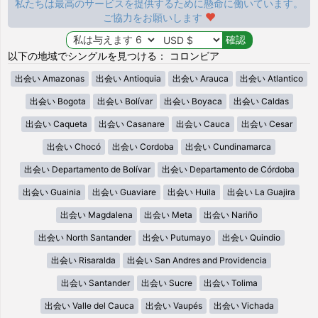
私たちは最高のサービスを提供するために懸命に働いています。
ご協力をお願いします
以下の地域でシングルを見つける： コロンビア
出会い Amazonas
出会い Antioquia
出会い Arauca
出会い Atlantico
出会い Bogota
出会い Bolívar
出会い Boyaca
出会い Caldas
出会い Caqueta
出会い Casanare
出会い Cauca
出会い Cesar
出会い Chocó
出会い Cordoba
出会い Cundinamarca
出会い Departamento de Bolívar
出会い Departamento de Córdoba
出会い Guainia
出会い Guaviare
出会い Huila
出会い La Guajira
出会い Magdalena
出会い Meta
出会い Nariño
出会い North Santander
出会い Putumayo
出会い Quindio
出会い Risaralda
出会い San Andres and Providencia
出会い Santander
出会い Sucre
出会い Tolima
出会い Valle del Cauca
出会い Vaupés
出会い Vichada