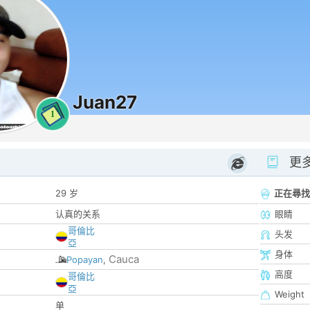
Juan27
1
更
29 岁
正在尋找
认真的关系
眼睛
哥倫比
头发
亞
身体
Cauca
Popayan
,
高度
哥倫比
亞
Weight
单