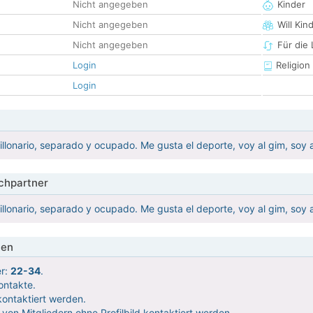
Nicht angegeben
Kinder
Nicht angegeben
Will Kin
Nicht angegeben
Für die
Login
Religion
Login
illonario, separado y ocupado. Me gusta el deporte, voy al gim, soy a
hpartner
illonario, separado y ocupado. Me gusta el deporte, voy al gim, soy a
ien
er:
22-34
.
ontakte.
ontaktiert werden.
 von Mitgliedern ohne Profilbild kontaktiert werden.