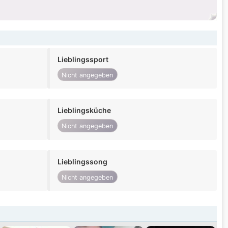
Lieblingssport
Nicht angegeben
Lieblingsküche
Nicht angegeben
Lieblingssong
Nicht angegeben