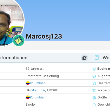
Marcosj123
1
informationen
Wei
62 Jahre alt
Suche 
Ernsthafte Beziehung
Augenf
Kolumbien
Haarfar
Cesar
Valledupar
,
Körperb
Kolumbien
Größe
Single
Gewich