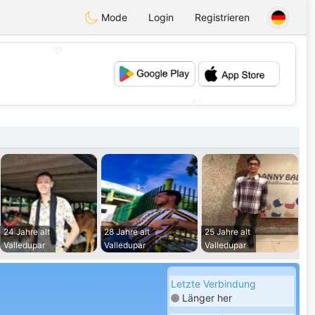
Mode
Login
Registrieren
💖
💕
24 Jahre alt
28 Jahre alt
25 Jahre alt
Valledupar
Valledupar
Valledupar
Letzte Verbindung
Länger her