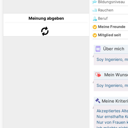
Bildungsniveau
Rauchen
Meinung abgeben
Beruf
Meine Freunde
Mitglied seit
Über mich
Soy Ingeniero, m
Mein Wunsc
Soy Ingeniero, m
Meine Kriter
Akzeptiertes Alt
Nur ernsthafte K
Nur von Frauen k
Ich möchte nicht