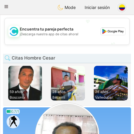
olombia
Citas
Toggle
Mode
Iniciar sesión
navigation
💖
Encuentra tu pareja perfecta
💖
¡Descarga nuestra app de citas ahora!
💕
💕
Citas Hombre Cesar
59 años
28 años
28 años
Bosconia
Becerril
Valledupar
0.7/1