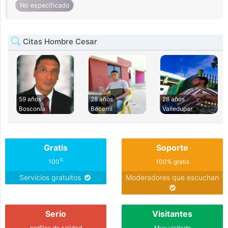
No especificado
Citas Hombre Cesar
59 años
28 años
28 años
Bosconia
Becerril
Valledupar
Gratis
Soporte
%
100
100% gratis
Servicios gratuitos
Moderadores que escuchan
Serio
Visitantes
perfiles de calidad
Muy visitado