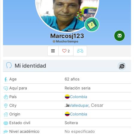
1
Marcosj123
Mucho tiempo
2
Mi identidad
Age
62 años
Aquí para
Relación seria
País
Colombia
Cesar
City
Valledupar
,
Origin
Colombia
Estado civil
Soltera
Nivel académico
No especificado