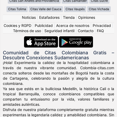
Citas San Andres and Providencia
Citas Santander
Citas Sucre
Citas Tolima
Citas Valle del Cauca
Citas Vaupés
Citas Vichada
Noticias
|
Estafadores
|
Tienda
|
Opiniones
Cookies y RGPD
|
Publicidad
|
Acerca de nosotros
|
Privacidad
|
Términos de uso
|
Seguridad infantil
|
Contacto
|
FAQ
Comunidad de Citas Colombiana Gratis –
Descubre Conexiones Sudamericanas
¡Hola! Experimenta la calidez de la hospitalidad colombiana a
través de nuestra vibrante comunidad. Colombia-citas.com
conecta solteros desde las montañas de Bogotá hasta la costa
de Cartagena, celebrando la pasión y alegría de la cultura
colombiana.
Ya sea que estés en la bulliciosa Medellín, la histórica Cali o la
tropical Barranquilla, conoce colombianos compatibles que
comparten tu entusiasmo por la vida, valores familiares y
amistades auténticas.
Disfruta de nuestra plataforma completamente gratuita mientras
experimentas la legendaria calidez y amabilidad colombiana. Sin