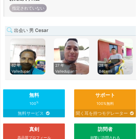
指定されていない
出会い 男 Cesar
62 年
27 年
28 年
Valledupar
Valledupar
Becerril
無料
サポート
%
100
100%無料
無料サービス
聞く耳を持つモデレーター
真剣
訪問者
高品質プロフィール
頻繁に訪問される