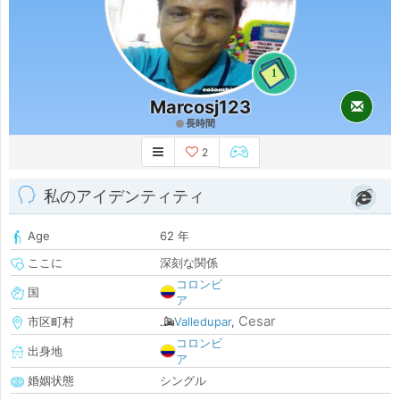
1
Marcosj123
長時間
2
私のアイデンティティ
Age
62 年
ここに
深刻な関係
コロンビ
国
ア
Cesar
市区町村
Valledupar
,
コロンビ
出身地
ア
婚姻状態
シングル