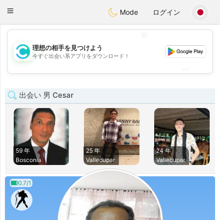
olombia
Citas
Toggle
Mode
ログイン
navigation
💖
理想の相手を見つけよう
💖
今すぐ出会い系アプリをダウンロード！
💕
💕
出会い 男 Cesar
59 年
25 年
24 年
Bosconia
Valledupar
Valledupar
0.7/1