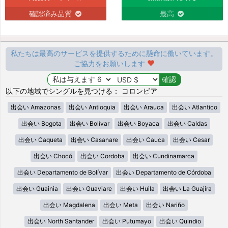
確認済み品質
最高
私たちは最高のサービスを提供するために懸命に働いています。
ご協力をお願いします
以下の地域でシングルを見つける： コロンビア
出会い Amazonas
出会い Antioquia
出会い Arauca
出会い Atlantico
出会い Bogota
出会い Bolívar
出会い Boyaca
出会い Caldas
出会い Caqueta
出会い Casanare
出会い Cauca
出会い Cesar
出会い Chocó
出会い Cordoba
出会い Cundinamarca
出会い Departamento de Bolívar
出会い Departamento de Córdoba
出会い Guainia
出会い Guaviare
出会い Huila
出会い La Guajira
出会い Magdalena
出会い Meta
出会い Nariño
出会い North Santander
出会い Putumayo
出会い Quindio