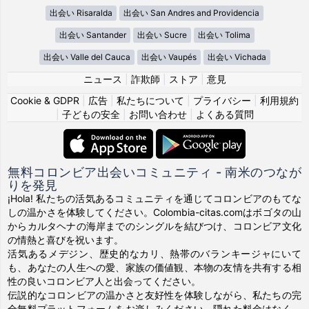
出会い Risaralda
出会い San Andres and Providencia
出会い Santander
出会い Sucre
出会い Tolima
出会い Valle del Cauca
出会い Vaupés
出会い Vichada
ニュース
|
詐欺師
|
ストア
|
意見
Cookie & GDPR
|
広告
|
私たちについて
|
プライバシー
|
利用規約
|
子どもの安全
|
お問い合わせ
|
よくある質問
無料コロンビア出会いコミュニティ - 南米のつなが
りを発見
¡Hola! 私たちの活気あるコミュニティを通じてコロンビアのもてな
しの温かさを体験してください。Colombia-citas.comはボゴタの山
からカルタヘナの海岸までのシングルを結びつけ、コロンビア文化
の情熱と喜びを祝います。
活気あるメデジン、歴史的なカリ、熱帯のバランキージャにいて
も、あなたの人生への愛、家族の価値観、本物の友情を共有する相
性の良いコロンビア人と出会ってください。
伝説的なコロンビアの温かさと友好性を体験しながら、私たちの完
全無料プラットフォームをお楽しみください。隠れた料金はなく、