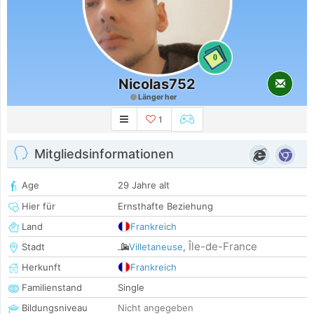
0
Nicolas752
Länger her
1
Mitgliedsinformationen
Age
29 Jahre alt
Hier für
Ernsthafte Beziehung
Land
Frankreich
Île-de-France
Stadt
Villetaneuse
,
Herkunft
Frankreich
Familienstand
Single
Bildungsniveau
Nicht angegeben