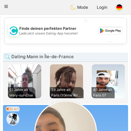
olombia
Citas
Toggle
Mode
Login
navigation
💖
Finde deinen perfekten Partner
💖
Lade jetzt unsere Dating-App herunter!
💕
💕
Dating Mann in Île-de-France
51 Jahre alt
39 Jahre alt
40 Jahre alt
Mery-sur-Oise
Paris (10ème Arron
Paris 07
0.4/1