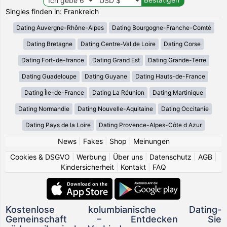
Singles finden in: Frankreich
Dating Auvergne-Rhône-Alpes
Dating Bourgogne-Franche-Comté
Dating Bretagne
Dating Centre-Val de Loire
Dating Corse
Dating Fort-de-france
Dating Grand Est
Dating Grande-Terre
Dating Guadeloupe
Dating Guyane
Dating Hauts-de-France
Dating Île-de-France
Dating La Réunion
Dating Martinique
Dating Normandie
Dating Nouvelle-Aquitaine
Dating Occitanie
Dating Pays de la Loire
Dating Provence-Alpes-Côte d Azur
News
|
Fakes
|
Shop
|
Meinungen
Cookies & DSGVO
|
Werbung
|
Über uns
|
Datenschutz
|
AGB
|
Kindersicherheit
|
Kontakt
|
FAQ
Kostenlose kolumbianische Dating-
Gemeinschaft – Entdecken Sie