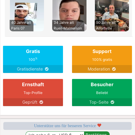
40 Jahre alt
34 Jahre alt
50 Jahre alt
Paris 07
Rueil-Malmaison
Alfortville
Gratis
Support
%
100
100% gratis
Gratisdienste
Moderation
Ernsthaft
Besucher
Top-Profile
Beliebt
Geprüft
Top-Seite
Unterstütze uns für besseren Service