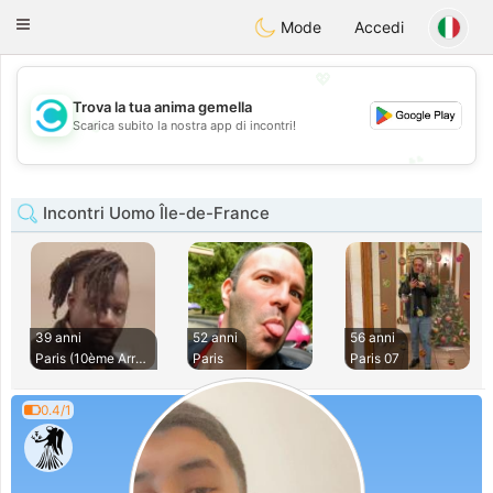
olombia
Citas
Toggle
Mode
Accedi
navigation
💖
Trova la tua anima gemella
💖
Scarica subito la nostra app di incontri!
💕
💕
Incontri Uomo Île-de-France
39 anni
52 anni
56 anni
Paris (10ème Arron
Paris
Paris 07
0.4/1