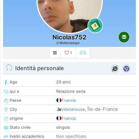
0
Nicolas752
Molto tempo
1
Identità personale
Age
29 anni
qui a
Relazione seria
Paese
Francia
Île-de-France
City
Villetaneuse
,
origine
Francia
Stato civile
singolo
livello accademico
Non specificato