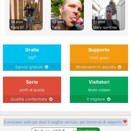
56 anni
52 anni
51 anni
Paris 07
Paris
Mery-sur-Oise
Gratis
Supporto
%
100
100% gratis
Servizi gratuiti
Moderatori in ascolto
Serio
Visitatori
profili di qualità
Molto visitato
Qualità confermata
Il migliore
Lavoriamo sodo per darti il miglior servizio, per favore sii di supporto