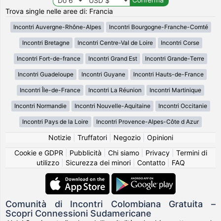
Trova single nelle aree di: Francia
Incontri Auvergne-Rhône-Alpes
Incontri Bourgogne-Franche-Comté
Incontri Bretagne
Incontri Centre-Val de Loire
Incontri Corse
Incontri Fort-de-france
Incontri Grand Est
Incontri Grande-Terre
Incontri Guadeloupe
Incontri Guyane
Incontri Hauts-de-France
Incontri Île-de-France
Incontri La Réunion
Incontri Martinique
Incontri Normandie
Incontri Nouvelle-Aquitaine
Incontri Occitanie
Incontri Pays de la Loire
Incontri Provence-Alpes-Côte d Azur
Notizie
|
Truffatori
|
Negozio
|
Opinioni
Cookie e GDPR
|
Pubblicità
|
Chi siamo
|
Privacy
|
Termini di
utilizzo
|
Sicurezza dei minori
|
Contatto
|
FAQ
Comunità di Incontri Colombiana Gratuita –
Scopri Connessioni Sudamericane