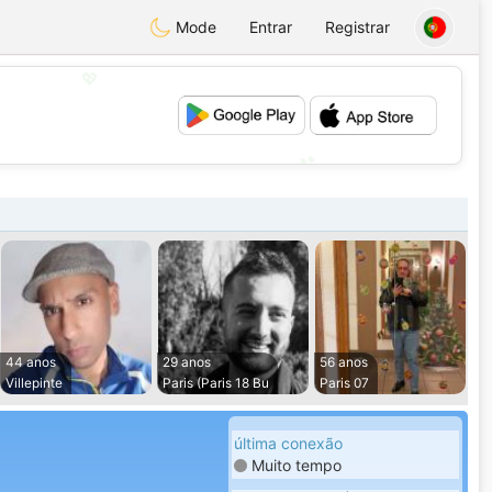
Mode
Entrar
Registrar
💖
💕
44 anos
29 anos
56 anos
Villepinte
Paris (Paris 18 Bu
Paris 07
última conexão
Muito tempo