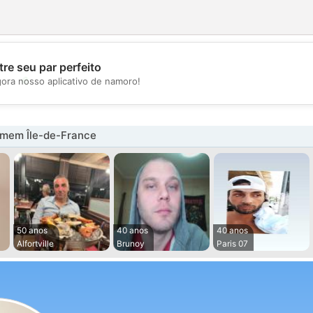
re seu par perfeito
💖
gora nosso aplicativo de namoro!
💕
mem Île-de-France
50 anos
40 anos
40 anos
Alfortville
Brunoy
Paris 07