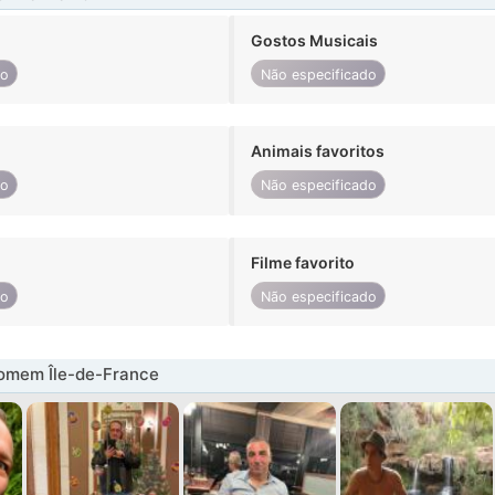
Gostos Musicais
do
Não especificado
Animais favoritos
do
Não especificado
Filme favorito
do
Não especificado
omem Île-de-France