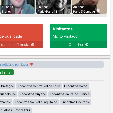
40 anos
29 anos
39 anos
Brunoy
Paris (Paris 18
Paris (10ème Ar
Visitantes
 de qualidade
Muito visitado
lidade confirmada
O melhor
a solidário por favor
 Bretagne
Encontros Centre-Val de Loire
Encontros Corse
Guadeloupe
Encontros Guyane
Encontros Hauts-de-France
rmandie
Encontros Nouvelle-Aquitaine
Encontros Occitanie
ce-Alpes-Côte d Azur