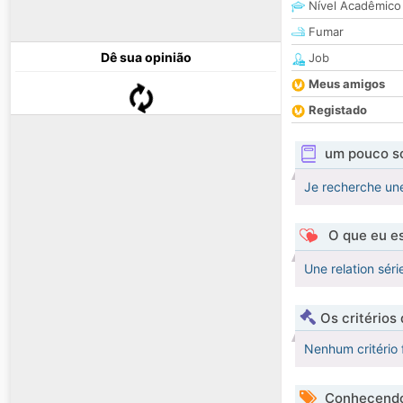
Nível Acadêmico
Fumar
Dê sua opinião
Job
Meus amigos
Registado
um pouco s
Je recherche une
O que eu es
Une relation séri
Os critérios
Nenhum critério 
Conhecendo