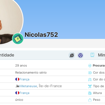
Nicolas752
0
ntidade
Minh
29 anos
Procura
Relacionamento sério
Cor dos
França
Cor do 
Île-de-France
Villetaneuse
,
Tipo de
França
Altura
único
Peso