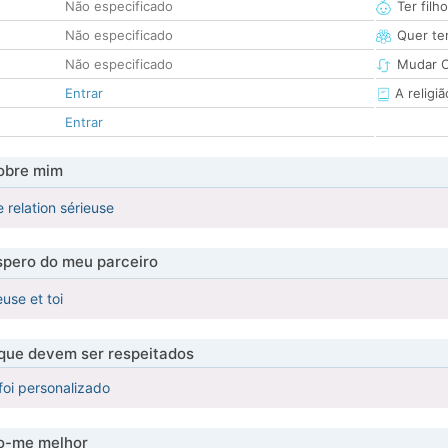
Não especificado
Ter filh
Não especificado
Quer ter
Não especificado
Mudar C
Entrar
A religiã
Entrar
obre mim
 relation sérieuse
pero do meu parceiro
euse et toi
 que devem ser respeitados
foi personalizado
-me melhor