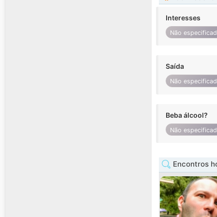
Interesses
Não especifica
Saída
Não especifica
Beba álcool?
Não especifica
Encontros h