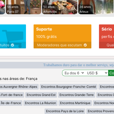
56 anos
50 anos
36 anos
Paris 07
Alfortville
Arleux
Suporte
Sério
100% grátis
perfis
tuitos
Moderadores que escutam
Qua
Trabalhamos duro para dar o melhor serviço, sej
os nas áreas de: França
os Auvergne-Rhône-Alpes
Encontros Bourgogne-Franche-Comté
Encontros
 Fort-de-france
Encontros Grand Est
Encontros Grande-Terre
Encontros 
 Île-de-France
Encontros La Réunion
Encontros Martinique
Encontros No
Encontros Pays de la Loire
Encontros Proven