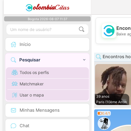
olombia
Citas
Bogota 2026-08-07 11:37
Encont
Baixe a
Início
Encontros ho
Pesquisar
Todos os perfis
Matchmaker
Usar o mapa
39 anos
Paris (10ème Arron
Minhas Mensagens
0.4/1
Chat