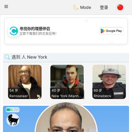
olombia
Citas
Toggle
Mode
登录
navigation
💖
寻找你的理想伴侣
💖
立即下载我们的交友应用！
💕
💕
遇到 人 New York
54 岁
40 岁
50 岁
Rensselaer
New York (Manhatta
Rhinebeck
0.7/1