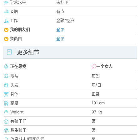
学术水平
未标明
吸烟
有点
工作
金融/经济
我的朋友们
登录
会员自
登录
更多细节
正在尋找
一个女人
眼睛
布朗
头发
灰/白
身体
正常
高度
191 cm
Weight
97 Kg
有孩子们
否
想生孩子
否
改变城市/国家的爱
是