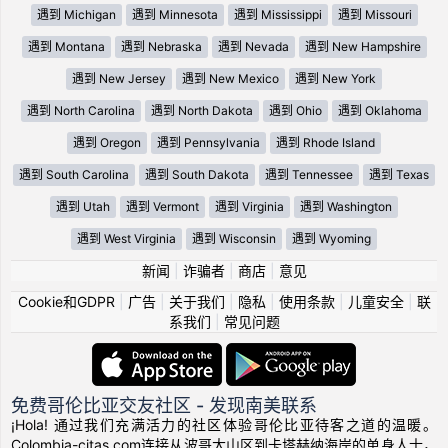
遇到 Michigan
遇到 Minnesota
遇到 Mississippi
遇到 Missouri
遇到 Montana
遇到 Nebraska
遇到 Nevada
遇到 New Hampshire
遇到 New Jersey
遇到 New Mexico
遇到 New York
遇到 North Carolina
遇到 North Dakota
遇到 Ohio
遇到 Oklahoma
遇到 Oregon
遇到 Pennsylvania
遇到 Rhode Island
遇到 South Carolina
遇到 South Dakota
遇到 Tennessee
遇到 Texas
遇到 Utah
遇到 Vermont
遇到 Virginia
遇到 Washington
遇到 West Virginia
遇到 Wisconsin
遇到 Wyoming
新闻
|
诈骗者
|
商店
|
意见
Cookie和GDPR
|
广告
|
关于我们
|
隐私
|
使用条款
|
儿童安全
|
联
系我们
|
常见问题
免费哥伦比亚交友社区 - 发现南美联系
¡Hola! 通过我们充满活力的社区体验哥伦比亚待客之道的温暖。
Colombia-citas.com连接从波哥大山区到卡塔赫纳海岸的单身人士，