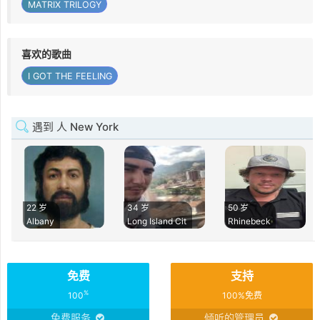
MATRIX TRILOGY
喜欢的歌曲
I GOT THE FEELING
遇到 人 New York
22 岁
34 岁
50 岁
Albany
Long Island Cit
Rhinebeck
免费
支持
%
100
100%免费
免费服务
倾听的管理员