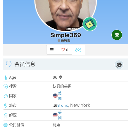
4
Simple369
長時間
0
会员信息
Age
66 岁
搜索
认真的关系
美
国家
國
New York
城市
Bronx
,
美
起源
國
公民身份
离婚