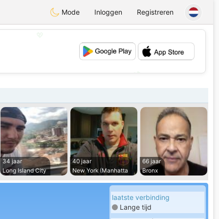
Mode
Inloggen
Registreren
💖
💕
34 jaar
40 jaar
66 jaar
Long Island City
New York (Manhatta
Bronx
laatste verbinding
Lange tijd