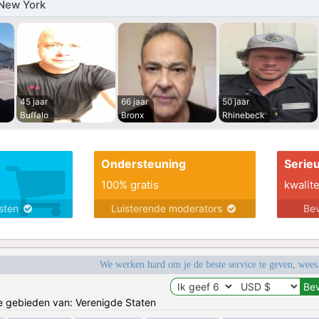
New York
45 jaar
66 jaar
50 jaar
Buffalo
Bronx
Rhinebeck
Ondersteuning
Serie
100% gratis
kwalite
nsten
Luisterende moderators
Bev
We werken hard om je de beste service te geven, wees
de gebieden van: Verenigde Staten