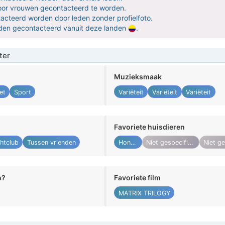
door vrouwen gecontacteerd te worden.
ntacteerd worden door leden zonder profielfoto.
orden gecontacteerd vanuit deze landen
.
ter
Muzieksmaak
et
Sport
Variëteit
Variëteit
Variëteit
Favoriete huisdieren
htclub
Tussen vrienden
Honden
Niet gespecificeerd
n?
Favoriete film
MATRIX TRILOGY