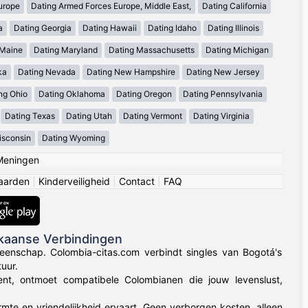
urope
Dating Armed Forces Europe, Middle East,
Dating California
a
Dating Georgia
Dating Hawaii
Dating Idaho
Dating Illinois
 Maine
Dating Maryland
Dating Massachusetts
Dating Michigan
ka
Dating Nevada
Dating New Hampshire
Dating New Jersey
ng Ohio
Dating Oklahoma
Dating Oregon
Dating Pennsylvania
Dating Texas
Dating Utah
Dating Vermont
Dating Virginia
isconsin
Dating Wyoming
Meningen
aarden
|
Kinderveiligheid
|
Contact
|
FAQ
kaanse Verbindingen
eenschap. Colombia-citas.com verbindt singles van Bogotá's
uur.
 bent, ontmoet compatibele Colombianen die jouw levenslust,
rmte en vriendelijkheid ervaart. Geen verborgen kosten, alleen