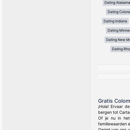
Dating Alabam
Dating Color
Dating Indiana
Dating Minne
Dating New M
Dating Rho
Gratis Colo
¡Hola! Ervaar d
bergen tot Carta
Of je nu in het
familiewaarden 
Geniet van ons v