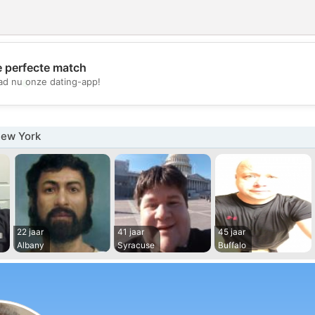
e perfecte match
💖
d nu onze dating-app!
💕
ew York
22 jaar
41 jaar
45 jaar
Albany
Syracuse
Buffalo