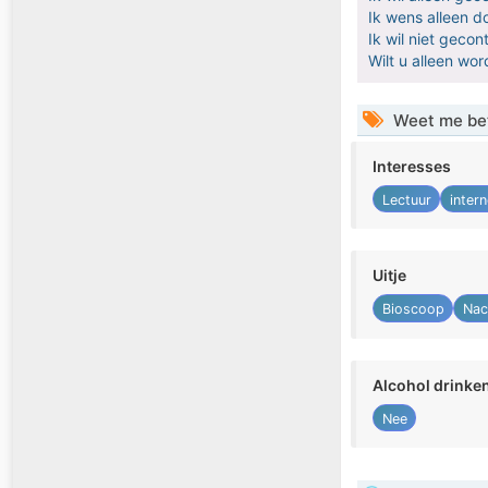
Ik wens alleen 
Ik wil niet geco
Wilt u alleen w
Weet me be
Interesses
Lectuur
intern
Uitje
Bioscoop
Nac
Alcohol drinke
Nee