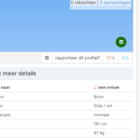
0 Uitzichten |
0 opmerkingen
rapporteer dit profiel?
0
 meer details
 naar
een vrouw
ur
Bruin
ur
Grijs / wit
stype
normaal
191 cm
t
97 Kg