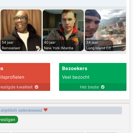
54 jaar
40 jaar
34 jaar
Rensselaer
New York (Manha
Long Island Cit
us
Bezoekers
itsprofielen
Veel bezocht
estigde kwaliteit
Het beste
 alsjeblieft ondersteunend