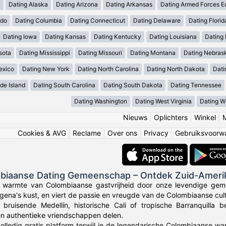
a
Dating Alaska
Dating Arizona
Dating Arkansas
Dating Armed Forces E
ado
Dating Columbia
Dating Connecticut
Dating Delaware
Dating Florid
Dating Iowa
Dating Kansas
Dating Kentucky
Dating Louisiana
Dating
sota
Dating Mississippi
Dating Missouri
Dating Montana
Dating Nebras
exico
Dating New York
Dating North Carolina
Dating North Dakota
Dati
de Island
Dating South Carolina
Dating South Dakota
Dating Tennessee
Dating Washington
Dating West Virginia
Dating W
Nieuws
|
Oplichters
|
Winkel
|
Cookies & AVG
|
Reclame
|
Over ons
|
Privacy
|
Gebruiksvoorw
mbiaanse Dating Gemeenschap – Ontdek Zuid-Ameri
e warmte van Colombiaanse gastvrijheid door onze levendige gem
gena's kust, en viert de passie en vreugde van de Colombiaanse cult
 bruisende Medellín, historische Cali of tropische Barranquilla
en authentieke vriendschappen delen.
olledig gratis platform terwijl je de legendarische Colombiaanse wa