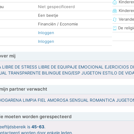
Kinderen
au
Niet gespecificeerd
Kindere
Een beetje
Verander
Financiën / Economie
De religi
Inloggen
Inloggen
over mij
A LIBRE DE STRESS LIBRE DE EQUIPAJE EMOCIONAL EJERCICIOS 
TUAL TRANSPARENTE BILINGUE ENG/ESP JUGETON ESTILO DE VID
mijn partner verwacht
HOGARENA LIMPIA FIEL AMOROSA SENSUAL ROMANTICA JUGETONA
 die moeten worden gerespecteerd
eeftijdsbereik is
45-63
.
contacteerd worden door enkele leden.