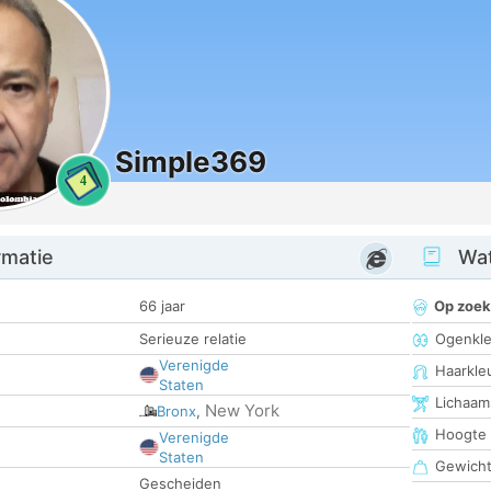
Simple369
4
rmatie
Wat
66 jaar
Op zoek
Serieuze relatie
Ogenkle
Verenigde
Haarkle
Staten
Lichaam
New York
Bronx
,
Hoogte
Verenigde
Staten
Gewich
Gescheiden