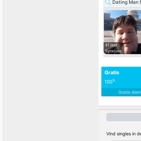
Dating Man 
41 jaar
Syracuse
Gratis
%
100
Gratis die
Vind singles in 