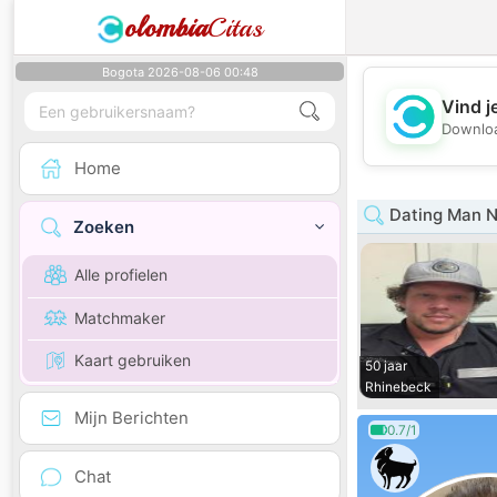
olombia
Citas
Bogota 2026-08-06 00:48
Vind j
Downloa
Home
Dating Man N
Zoeken
Alle profielen
Matchmaker
Kaart gebruiken
50 jaar
Rhinebeck
Mijn Berichten
0.7/1
Chat