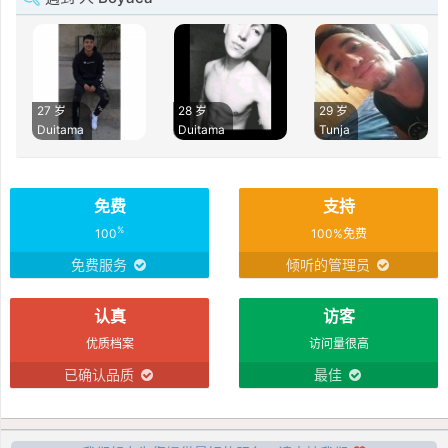
27 岁
28 岁
29 岁
Duitama
Duitama
Tunja
免费
支持
%
100
100%免费
免费服务
倾听的管理员
认真
访客
优质档案
访问量很高
已确认品质
最佳