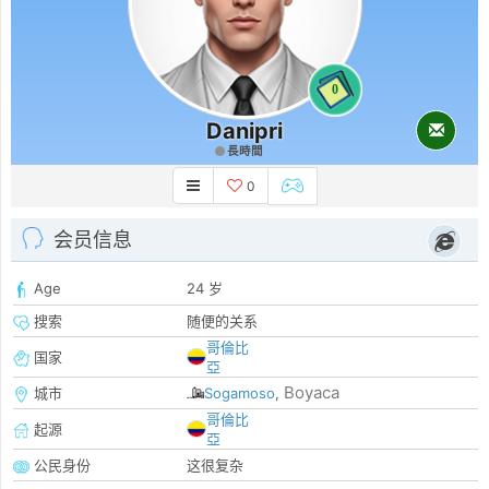
0
Danipri
長時間
0
会员信息
Age
24 岁
搜索
随便的关系
哥倫比
国家
亞
Boyaca
城市
Sogamoso
,
哥倫比
起源
亞
公民身份
这很复杂