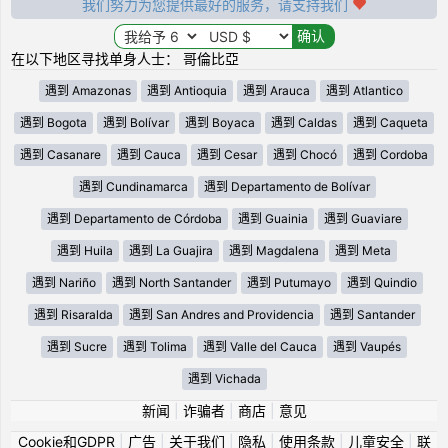
我们努力为您提供最好的服务，请支持我们
在以下地区寻找单身人士： 哥倫比亞
遇到 Amazonas
遇到 Antioquia
遇到 Arauca
遇到 Atlantico
遇到 Bogota
遇到 Bolívar
遇到 Boyaca
遇到 Caldas
遇到 Caqueta
遇到 Casanare
遇到 Cauca
遇到 Cesar
遇到 Chocó
遇到 Cordoba
遇到 Cundinamarca
遇到 Departamento de Bolívar
遇到 Departamento de Córdoba
遇到 Guainia
遇到 Guaviare
遇到 Huila
遇到 La Guajira
遇到 Magdalena
遇到 Meta
遇到 Nariño
遇到 North Santander
遇到 Putumayo
遇到 Quindio
遇到 Risaralda
遇到 San Andres and Providencia
遇到 Santander
遇到 Sucre
遇到 Tolima
遇到 Valle del Cauca
遇到 Vaupés
遇到 Vichada
新闻
|
诈骗者
|
商店
|
意见
Cookie和GDPR
|
广告
|
关于我们
|
隐私
|
使用条款
|
儿童安全
|
联