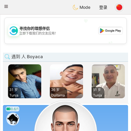
olombia
Citas
Toggle
Mode
登录
navigation
💖
寻找你的理想伴侣
💖
立即下载我们的交友应用！
💕
💕
遇到 人 Boyaca
31 岁
26 岁
51 岁
Tunja
Duitama
Tunja
0.6/1