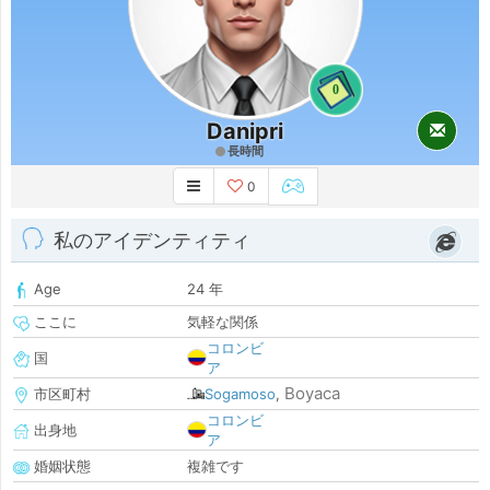
0
Danipri
長時間
0
私のアイデンティティ
Age
24 年
ここに
気軽な関係
コロンビ
国
ア
Boyaca
市区町村
Sogamoso
,
コロンビ
出身地
ア
婚姻状態
複雑です