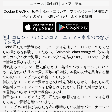
ニュース
|
詐欺師
|
ストア
|
意見
Cookie & GDPR
|
広告
|
私たちについて
|
プライバシー
|
利用規約
|
子どもの安全
|
お問い合わせ
|
よくある質問
無料コロンビア出会いコミュニティ - 南米のつなが
りを発見
¡Hola! 私たちの活気あるコミュニティを通じてコロンビアのもてな
しの温かさを体験してください。Colombia-citas.comはボゴタの山
からカルタヘナの海岸までのシングルを結びつけ、コロンビア文化
の情熱と喜びを祝います。
活気あるメデジン、歴史的なカリ、熱帯のバランキージャにいて
も、あなたの人生への愛、家族の価値観、本物の友情を共有する相
性の良いコロンビア人と出会ってください。
伝説的なコロンビアの温かさと友好性を体験しながら、私たちの完
全無料プラットフォームをお楽しみください。隠れた料金はなく、
有意義なつながりの真の機会のみです。
何千ものコロンビア人が既に私たちの信頼できるコミュニティを通
じて美しい関係を築いています。
コロンビアの精神があなたを次の素晴らしい友情やパートナーシッ
プへと導くようにしましょう。¡Vamos a conectar!