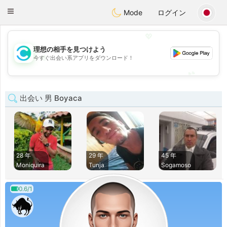
olombia
Citas
Toggle
Mode
ログイン
navigation
💖
理想の相手を見つけよう
💖
今すぐ出会い系アプリをダウンロード！
💕
💕
出会い 男 Boyaca
28 年
29 年
45 年
Moniquira
Tunja
Sogamoso
0.6/1