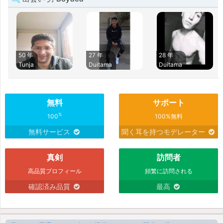
50 年
27 年
28 年
Tunja
Duitama
Duitama
無料
サポート
%
100
100%無料
無料サービス
聞く耳を持つモデレーター
真剣
訪問者
高品質プロフィール
頻繁に訪問される
確認済み品質
最高