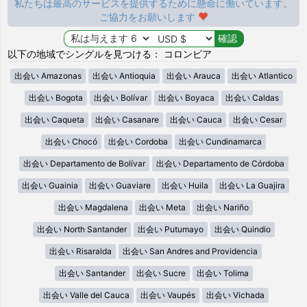
私たちは最高のサービスを提供するために懸命に働いています。
ご協力をお願いします
以下の地域でシングルを見つける： コロンビア
出会い Amazonas
出会い Antioquia
出会い Arauca
出会い Atlantico
出会い Bogota
出会い Bolívar
出会い Boyaca
出会い Caldas
出会い Caqueta
出会い Casanare
出会い Cauca
出会い Cesar
出会い Chocó
出会い Cordoba
出会い Cundinamarca
出会い Departamento de Bolívar
出会い Departamento de Córdoba
出会い Guainia
出会い Guaviare
出会い Huila
出会い La Guajira
出会い Magdalena
出会い Meta
出会い Nariño
出会い North Santander
出会い Putumayo
出会い Quindio
出会い Risaralda
出会い San Andres and Providencia
出会い Santander
出会い Sucre
出会い Tolima
出会い Valle del Cauca
出会い Vaupés
出会い Vichada